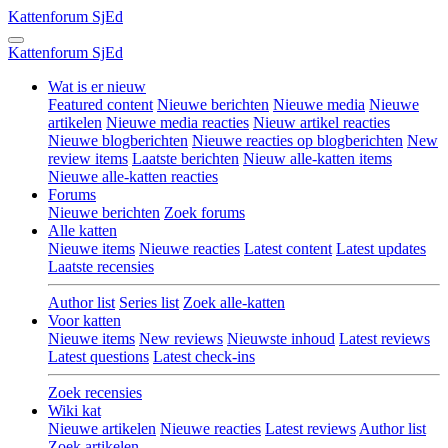
Kattenforum
SjEd
Kattenforum
SjEd
Wat is er nieuw
Featured content
Nieuwe berichten
Nieuwe media
Nieuwe
artikelen
Nieuwe media reacties
Nieuw artikel reacties
Nieuwe blogberichten
Nieuwe reacties op blogberichten
New
review items
Laatste berichten
Nieuw alle-katten items
Nieuwe alle-katten reacties
Forums
Nieuwe berichten
Zoek forums
Alle katten
Nieuwe items
Nieuwe reacties
Latest content
Latest updates
Laatste recensies
Author list
Series list
Zoek alle-katten
Voor katten
Nieuwe items
New reviews
Nieuwste inhoud
Latest reviews
Latest questions
Latest check-ins
Zoek recensies
Wiki kat
Nieuwe artikelen
Nieuwe reacties
Latest reviews
Author list
Zoek artikelen