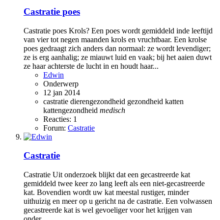
Castratie poes
Castratie poes Krols? Een poes wordt gemiddeld inde leeftijd
van vier tot negen maanden krols en vruchtbaar. Een krolse
poes gedraagt zich anders dan normaal: ze wordt levendiger;
ze is erg aanhalig; ze miauwt luid en vaak; bij het aaien duwt
ze haar achterste de lucht in en houdt haar...
Edwin
Onderwerp
12 jan 2014
castratie
dierengezondheid
gezondheid
katten
kattengezondheid
medisch
Reacties: 1
Forum:
Castratie
Castratie
Castratie Uit onderzoek blijkt dat een gecastreerde kat
gemiddeld twee keer zo lang leeft als een niet-gecastreerde
kat. Bovendien wordt uw kat meestal rustiger, minder
uithuizig en meer op u gericht na de castratie. Een volwassen
gecastreerde kat is wel gevoeliger voor het krijgen van
onder...