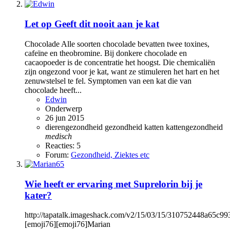
Let op
Geeft dit nooit aan je kat
Chocolade Alle soorten chocolade bevatten twee toxines,
cafeïne en theobromine. Bij donkere chocolade en
cacaopoeder is de concentratie het hoogst. Die chemicaliën
zijn ongezond voor je kat, want ze stimuleren het hart en het
zenuwstelsel te fel. Symptomen van een kat die van
chocolade heeft...
Edwin
Onderwerp
26 jun 2015
dierengezondheid
gezondheid
katten
kattengezondheid
medisch
Reacties: 5
Forum:
Gezondheid, Ziektes etc
Wie heeft er ervaring met Suprelorin bij je
kater?
http://tapatalk.imageshack.com/v2/15/03/15/310752448a65c99
[emoji76][emoji76]Marian