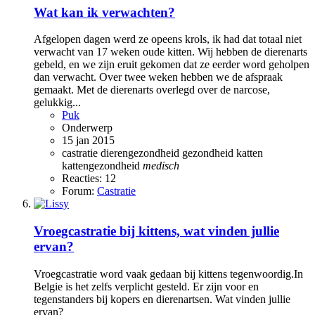
Wat kan ik verwachten?
Afgelopen dagen werd ze opeens krols, ik had dat totaal niet
verwacht van 17 weken oude kitten. Wij hebben de dierenarts
gebeld, en we zijn eruit gekomen dat ze eerder word geholpen
dan verwacht. Over twee weken hebben we de afspraak
gemaakt. Met de dierenarts overlegd over de narcose,
gelukkig...
Puk
Onderwerp
15 jan 2015
castratie
dierengezondheid
gezondheid
katten
kattengezondheid
medisch
Reacties: 12
Forum:
Castratie
Vroegcastratie bij kittens, wat vinden jullie
ervan?
Vroegcastratie word vaak gedaan bij kittens tegenwoordig.In
Belgie is het zelfs verplicht gesteld. Er zijn voor en
tegenstanders bij kopers en dierenartsen. Wat vinden jullie
ervan?