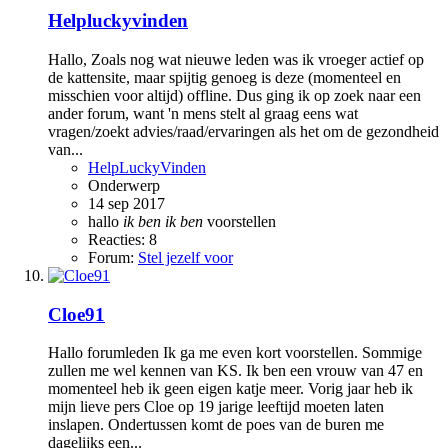
Helpluckyvinden
Hallo, Zoals nog wat nieuwe leden was ik vroeger actief op
de kattensite, maar spijtig genoeg is deze (momenteel en
misschien voor altijd) offline. Dus ging ik op zoek naar een
ander forum, want 'n mens stelt al graag eens wat
vragen/zoekt advies/raad/ervaringen als het om de gezondheid
van...
HelpLuckyVinden
Onderwerp
14 sep 2017
hallo
ik
ben
ik
ben
voorstellen
Reacties: 8
Forum:
Stel jezelf voor
Cloe91
Hallo forumleden Ik ga me even kort voorstellen. Sommige
zullen me wel kennen van KS. Ik ben een vrouw van 47 en
momenteel heb ik geen eigen katje meer. Vorig jaar heb ik
mijn lieve pers Cloe op 19 jarige leeftijd moeten laten
inslapen. Ondertussen komt de poes van de buren me
dagelijks een...