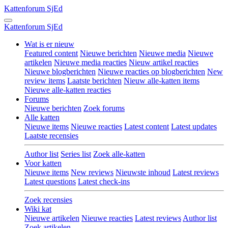
Kattenforum
SjEd
Kattenforum
SjEd
Wat is er nieuw
Featured content
Nieuwe berichten
Nieuwe media
Nieuwe
artikelen
Nieuwe media reacties
Nieuw artikel reacties
Nieuwe blogberichten
Nieuwe reacties op blogberichten
New
review items
Laatste berichten
Nieuw alle-katten items
Nieuwe alle-katten reacties
Forums
Nieuwe berichten
Zoek forums
Alle katten
Nieuwe items
Nieuwe reacties
Latest content
Latest updates
Laatste recensies
Author list
Series list
Zoek alle-katten
Voor katten
Nieuwe items
New reviews
Nieuwste inhoud
Latest reviews
Latest questions
Latest check-ins
Zoek recensies
Wiki kat
Nieuwe artikelen
Nieuwe reacties
Latest reviews
Author list
Zoek artikelen