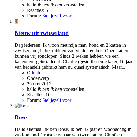
hallo
ik
ben
ik
ben
voorstellen
Reacties: 5
Forum:
Stel jezelf voor
O
Nieuw uit zwitserland
Dag iedereen, Ik woon met mijn man, hond en 2 katten in
Zwitserland, in het midden van velden en bos. Onze katten
kunnen vrij rondlopen. Sinds 2 weken hebben we een
kattendeur geinstalleerd. Charlie (gesteriliseerde kater, 10 jaar,
van het asiel) gebruikt hem nu quasi systematisch. Maar...
Odrade
Onderwerp
26 nov 2017
hallo
ik
ben
ik
ben
voorstellen
Reacties: 10
Forum:
Stel jezelf voor
Rose
Hallo allemaal, ik ben Rose. Ik ben 32 jaar en woonachtig in
zuid-holland. Trotse eigenaar van twee katten, Chloë en