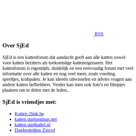
RSS
Over SjEd
SjEd is een kattenforum dat aandacht geeft aan alle katten zowel
voor katten bezitters als toekomstige katteneigenaren. Het
kattenforum is eigentijds, duidelijk en een eenvoudig forum met veel
informatie over alle katten en nog veel meer, zoals voeding,
speeltjes, krabpalen. Je kan ideeën uitwisselen en advies vragen aan
andere katten liefhebbers. Verder kan men ook foto's en filmpjes
plaatsen om te delen met de leden..
SjEd is vriendjes met:
Katten.2link.be
katten.startpaginas.net
katten.startkabel.nl
Dagbesteding Zinvol