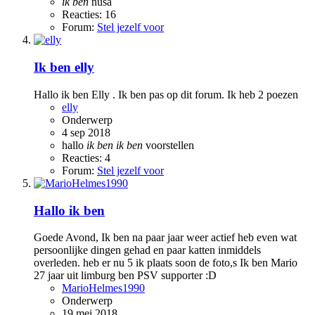
ik
ben
nusa
Reacties: 16
Forum:
Stel jezelf voor
Ik ben elly
Hallo ik ben Elly . Ik ben pas op dit forum. Ik heb 2 poezen
elly
Onderwerp
4 sep 2018
hallo
ik
ben
ik
ben
voorstellen
Reacties: 4
Forum:
Stel jezelf voor
Hallo ik ben
Goede Avond, Ik ben na paar jaar weer actief heb even wat
persoonlijke dingen gehad en paar katten inmiddels
overleden. heb er nu 5 ik plaats soon de foto,s Ik ben Mario
27 jaar uit limburg ben PSV supporter :D
MarioHelmes1990
Onderwerp
19 mei 2018