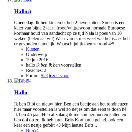
Hallo:)
Goededag. Ik ben kirsten ik heb 2 lieve katten. Simba is een
kater van bijna 2 jaar , (rood/wit)gewoon normale Europese
korthaar houd van aandacht op ze tijd Nala is poes van 10
weken (helemaal wit) Waar van ik niet weet wat het is.. ik heb
er gevonden namelijk. Waarschijnlijk toen ze rond 4/5...
Kirsten
Onderwerp
19 jun 2016
hallo
ik
ben
ik
ben
voorstellen
Reacties: 2
Forum:
Stel jezelf voor
Hallo
Ik ben Bibi en nieuw hier. Ben een beetje aan het rondneuzen
hier maar voorstellen is wel zo netjes om dat eerst te doen hé.
Ik ben 45 jaar. Heb al zolang ik me kan herinneren katten en
ben dol op ze. Ik heb jaren Brits Kortharen gehad, ook een
keer een nestje gefokt <3 Mijn laatste Brits...
Bibi54