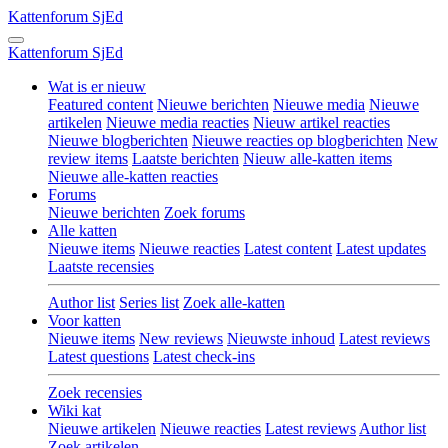
Kattenforum
SjEd
Kattenforum
SjEd
Wat is er nieuw
Featured content
Nieuwe berichten
Nieuwe media
Nieuwe
artikelen
Nieuwe media reacties
Nieuw artikel reacties
Nieuwe blogberichten
Nieuwe reacties op blogberichten
New
review items
Laatste berichten
Nieuw alle-katten items
Nieuwe alle-katten reacties
Forums
Nieuwe berichten
Zoek forums
Alle katten
Nieuwe items
Nieuwe reacties
Latest content
Latest updates
Laatste recensies
Author list
Series list
Zoek alle-katten
Voor katten
Nieuwe items
New reviews
Nieuwste inhoud
Latest reviews
Latest questions
Latest check-ins
Zoek recensies
Wiki kat
Nieuwe artikelen
Nieuwe reacties
Latest reviews
Author list
Zoek artikelen