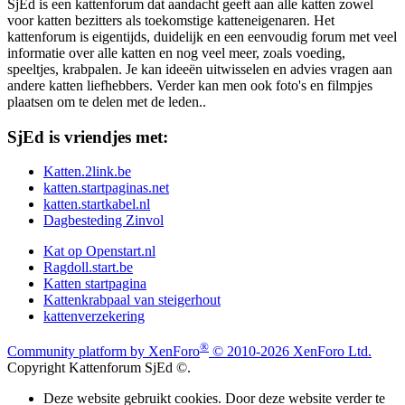
SjEd is een kattenforum dat aandacht geeft aan alle katten zowel
voor katten bezitters als toekomstige katteneigenaren. Het
kattenforum is eigentijds, duidelijk en een eenvoudig forum met veel
informatie over alle katten en nog veel meer, zoals voeding,
speeltjes, krabpalen. Je kan ideeën uitwisselen en advies vragen aan
andere katten liefhebbers. Verder kan men ook foto's en filmpjes
plaatsen om te delen met de leden..
SjEd is vriendjes met:
Katten.2link.be
katten.startpaginas.net
katten.startkabel.nl
Dagbesteding Zinvol
Kat op Openstart.nl
Ragdoll.start.be
Katten startpagina
Kattenkrabpaal van steigerhout
kattenverzekering
®
Community platform by XenForo
© 2010-2026 XenForo Ltd.
Copyright Kattenforum SjEd ©.
Deze website gebruikt cookies. Door deze website verder te