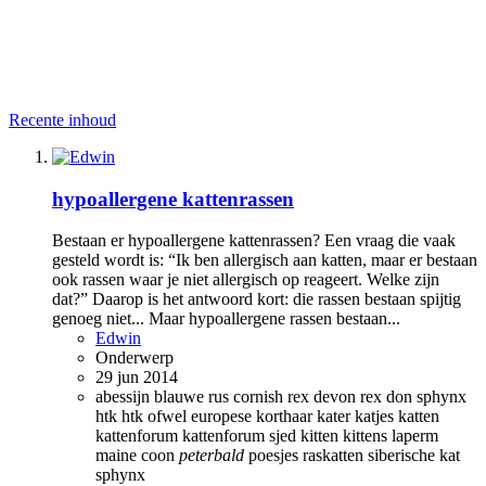
Recente inhoud
hypoallergene kattenrassen
Bestaan er hypoallergene kattenrassen? Een vraag die vaak
gesteld wordt is: “Ik ben allergisch aan katten, maar er bestaan
ook rassen waar je niet allergisch op reageert. Welke zijn
dat?” Daarop is het antwoord kort: die rassen bestaan spijtig
genoeg niet... Maar hypoallergene rassen bestaan...
Edwin
Onderwerp
29 jun 2014
abessijn
blauwe rus
cornish rex
devon rex
don sphynx
htk
htk ofwel europese korthaar
kater
katjes
katten
kattenforum
kattenforum sjed
kitten
kittens
laperm
maine coon
peterbald
poesjes
raskatten
siberische kat
sphynx