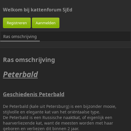
g
a
s
e
t
Welkom bij kattenforum SjEd
v
i
o
e
Registreren
Aanmelden
e
d
g
a
d
t
Ras omschrijving
d
u
o
m
o
r
Ras omschrijving
Peterbald
Geschiedenis Peterbald
De Peterbald (kale uit Petersburg) is een bijzonder mooie,
stijlvolle en elegante kat van het oriëntaalse type.
De Peterbald is een Russische naaktkat, of eigenlijk een
haarverliezende kat, want de meesten worden met haar
geboren en verliezen dit binnen 2 jaar.