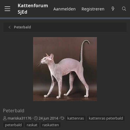
Kattenforum
Aanmelden
Registreren
SjEd
Peterbald
Peterbald
T
c
T
mariska31176
24 jun 2014
kattenras
kattenras peterbald
o
r
a
peterbald
raskat
raskatten
e
e
g