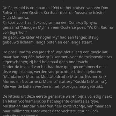
De Peterbald is ontstaan in 1994 uit het kruisen van een Don
Sphynx en een Oosters Korthaar door de Russische fokster
Olga Mironova.
Zij koos voor haar fokprogramma een Donskoy Sphynx
genaamd "Afinogen Myf" en een Oosterse poes: "W. Ch. Radma
von Jagerhof."
de gebruikte kater Afinogen Myf had een tenger, stevig
gebouwd lichaam, lange poten en een lange staart.
De poes, Radma von Jagerhof, was niet alleen een mooie kat,
maar had nog één belangrijk kenmerk voor de toekomstige ras
eigenschapen; zij had helemaal geen ondervacht.
Onder de invloed van het haarloze gen, gecombineerd met
deze eigenschap, werden vier prachtige kittens geboren:
"Mandarin iz Murino, Muscateldruif iz Murino, Nezhenka iz
Murino en Nocturne iz Murino." (cattery “Koshki Iz Murino”).
Alle vier de katten werden in het fokprogramma gebruikt.
De kittens uit deze eerste generatie waren bijna volledig naakt
en leken voornamelijk op het elegante oriëntaalse type.
Muskat en Mandarin hadden heel korte vachtje, van maar een
paar millimeter. Later wordt deze vachtstructuur "Flock
beharing" genoemd.