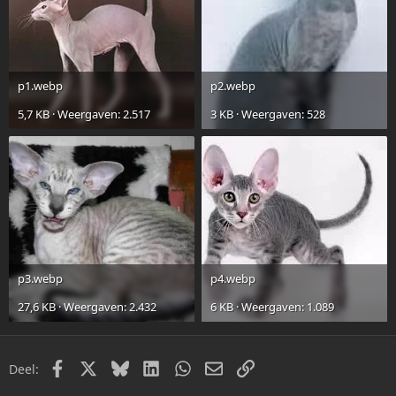
p1.webp
p2.webp
5,7 KB · Weergaven: 2.517
3 KB · Weergaven: 528
p3.webp
p4.webp
27,6 KB · Weergaven: 2.432
6 KB · Weergaven: 1.089
Facebook
X
Bluesky
LinkedIn
WhatsApp
E-mail
Link
Deel: