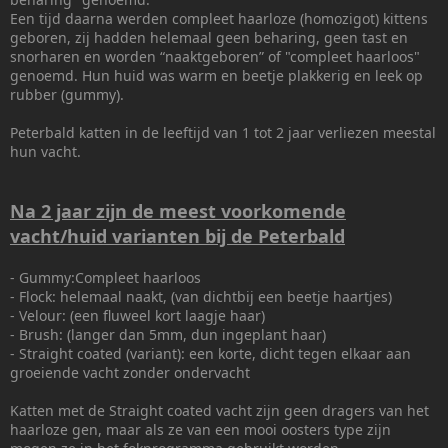
Een tijd daarna werden compleet haarloze (homozigot) kittens
geboren, zij hadden helemaal geen beharing, geen tast en
snorharen en worden “naaktgeboren” of "compleet haarloos"
genoemd. Hun huid was warm en beetje plakkerig en leek op
rubber (gummy).
Peterbald katten in de leeftijd van 1 tot 2 jaar verliezen meestal
hun vacht.
Na 2 jaar zijn de meest voorkomende
vacht/huid varianten bij de Peterbald
- Gummy:Compleet haarloos
- Flock: helemaal naakt, (van dichtbij een beetje haartjes)
- Velour: (een fluweel kort laagje haar)
- Brush: (langer dan 5mm, dun ingeplant haar)
- Straight coated (variant): een korte, dicht tegen elkaar aan
groeiende vacht zonder ondervacht
Katten met de Straight coated vacht zijn geen dragers van het
haarloze gen, maar als ze van een mooi oosters type zijn