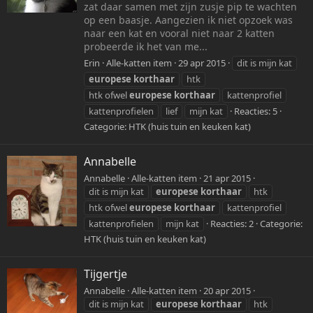
zat daar samen met zijn zusje pip te wachten
op een baasje. Aangezien ik niet opzoek was
naar een kat en vooral niet naar 2 katten
probeerde ik het van me...
Erin
Alle-katten item
29 apr 2015
dit is mijn kat
europese
korthaar
htk
htk ofwel
europese
korthaar
kattenprofiel
kattenprofielen
lief
mijn kat
Reacties: 5
Categorie:
HTK (huis tuin en keuken kat)
Annabelle
Annabelle
Alle-katten item
21 apr 2015
dit is mijn kat
europese
korthaar
htk
htk ofwel
europese
korthaar
kattenprofiel
kattenprofielen
mijn kat
Reacties: 2
Categorie:
HTK (huis tuin en keuken kat)
Tijgertje
Annabelle
Alle-katten item
20 apr 2015
dit is mijn kat
europese
korthaar
htk