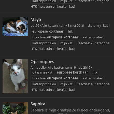
kattenprofielen
mijn kat
Reacties: 5
Categorie:
HTK (huis tuin en keuken kat)
Maya
Lut56
Alle-katten item
8 mei 2016
dit is mijn kat
europese
korthaar
htk
htk ofwel
europese
korthaar
kattenprofiel
kattenprofielen
mijn kat
Reacties: 7
Categorie:
HTK (huis tuin en keuken kat)
Opa noppes
Annabelle
Alle-katten item
9 nov 2015
dit is mijn kat
europese
korthaar
htk
htk ofwel
europese
korthaar
kattenprofiel
kattenprofielen
mijn kat
Reacties: 4
Categorie:
HTK (huis tuin en keuken kat)
Saphira
Saphira is mijn draakje! Ze is heel ondeugend,