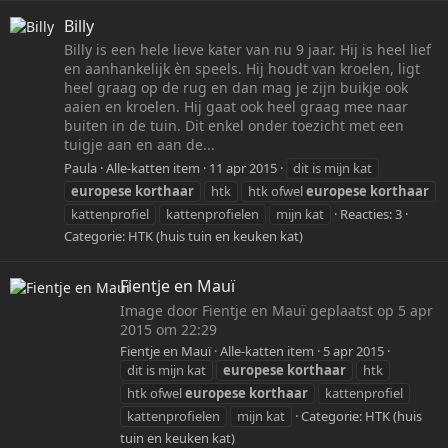
Billy
Billy is een hele lieve kater van nu 9 jaar. Hij is heel lief
en aanhankelijk èn speels. Hij houdt van kroelen, ligt
heel graag op de rug en dan mag je zijn buikje ook
aaien en kroelen. Hij gaat ook heel graag mee naar
buiten in de tuin. Dit enkel onder toezicht met een
tuigje aan en aan de...
Paula
Alle-katten item
11 apr 2015
dit is mijn kat
europese
korthaar
htk
htk ofwel
europese
korthaar
kattenprofiel
kattenprofielen
mijn kat
Reacties: 3
Categorie:
HTK (huis tuin en keuken kat)
Fientje en Mauï
Image door Fientje en Mauï geplaatst op 5 apr
2015 om 22:29
Fientje en Mauï
Alle-katten item
5 apr 2015
dit is mijn kat
europese
korthaar
htk
htk ofwel
europese
korthaar
kattenprofiel
kattenprofielen
mijn kat
Categorie:
HTK (huis
tuin en keuken kat)