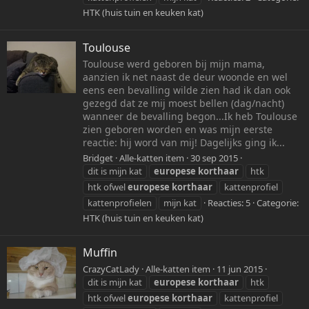
HTK (huis tuin en keuken kat)
Toulouse
Toulouse werd geboren bij mijn mama,
aanzien ik net naast de deur woonde en wel
eens een bevalling wilde zien had ik dan ook
gezegd dat ze mij moest bellen (dag/nacht)
wanneer de bevalling begon...Ik heb Toulouse
zien geboren worden en was mijn eerste
reactie: hij word van mij! Dagelijks ging ik...
Bridget
Alle-katten item
30 sep 2015
dit is mijn kat
europese
korthaar
htk
htk ofwel
europese
korthaar
kattenprofiel
kattenprofielen
mijn kat
Reacties: 5
Categorie:
HTK (huis tuin en keuken kat)
Muffin
CrazyCatLady
Alle-katten item
11 jun 2015
dit is mijn kat
europese
korthaar
htk
htk ofwel
europese
korthaar
kattenprofiel