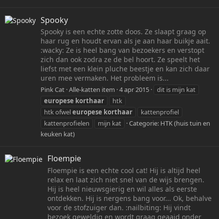
Spooky
Spooky is een echte zotte doos. Ze slaapt graag op
haar rug en houdt ervan als je aan haar buikje aait.
:wacky: Ze is heel bang van bezoekers en verstopt
zich dan ook zodra ze de bel hoort. Ze speelt het
liefst met een klein pluche beestje en kan zich daar
uren mee vermaken. Het probleem is...
Pink Cat
Alle-katten item
4 apr 2015
dit is mijn kat
europese
korthaar
htk
htk ofwel
europese
korthaar
kattenprofiel
kattenprofielen
mijn kat
Categorie:
HTK (huis tuin en
keuken kat)
Floempie
Floempie is een echte cool cat! Hij is altijd heel
relax en laat zich niet snel van de wijs brengen.
Hij is heel nieuwsgierig en wil alles als eerste
ontdekken. Hij is nergens bang voor... Ok, behalve
voor de stofzuiger dan. :nailbiting: Hij vindt
bezoek geweldig en wordt graag geaaid onder