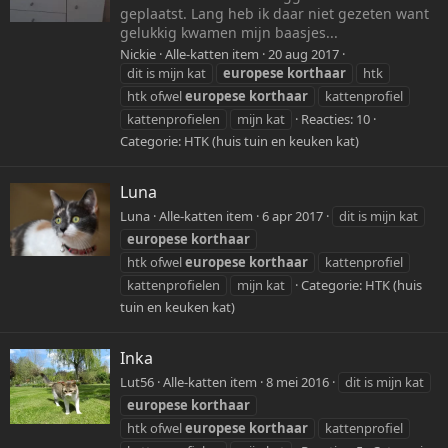
geplaatst. Lang heb ik daar niet gezeten want
gelukkig kwamen mijn baasjes...
Nickie
Alle-katten item
20 aug 2017
dit is mijn kat
europese
korthaar
htk
htk ofwel
europese
korthaar
kattenprofiel
kattenprofielen
mijn kat
Reacties: 10
Categorie:
HTK (huis tuin en keuken kat)
Luna
Luna
Alle-katten item
6 apr 2017
dit is mijn kat
europese
korthaar
htk ofwel
europese
korthaar
kattenprofiel
kattenprofielen
mijn kat
Categorie:
HTK (huis
tuin en keuken kat)
Inka
Lut56
Alle-katten item
8 mei 2016
dit is mijn kat
europese
korthaar
htk ofwel
europese
korthaar
kattenprofiel