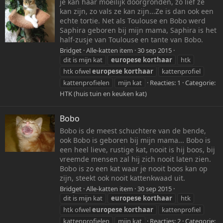
je kan haar moeilijk doorgronden, zo lief ze
kan zijn, zo vals ze kan zijn...Ze is dan ook een
echte tortie. Net als Toulouse en Bobo werd
Saphira geboren bij mijn mama, Saphira is het
half-zusje van Toulouse en tante van Bobo.
Bridget
Alle-katten item
30 sep 2015
dit is mijn kat
europese
korthaar
htk
htk ofwel
europese
korthaar
kattenprofiel
kattenprofielen
mijn kat
Reacties: 1
Categorie:
HTK (huis tuin en keuken kat)
Bobo
Bobo is de meest schuchtere van de bende,
ook Bobo is geboren bij mijn mama... Bobo is
een heel lieve, rustige kat, nooit is hij boos, bij
vreemde mensen zal hij zich nooit laten zien.
Bobo is zo een kat waar je nooit boos kan op
zijn, steekt ook nooit kattenkwaad uit.
Bridget
Alle-katten item
30 sep 2015
dit is mijn kat
europese
korthaar
htk
htk ofwel
europese
korthaar
kattenprofiel
kattenprofielen
mijn kat
Reacties: 2
Categorie: