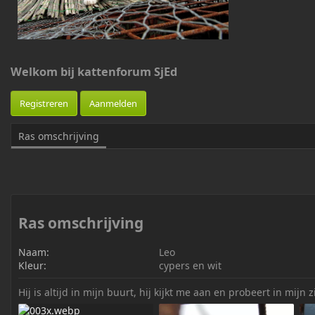
o
e
g
d
d
Welkom bij kattenforum SjEd
o
o
r
Registreren
Aanmelden
Ras omschrijving
Ras omschrijving
Naam
Leo
Kleur
cypers en wit
Hij is altijd in mijn buurt, hij kijkt me aan en probeert in mijn