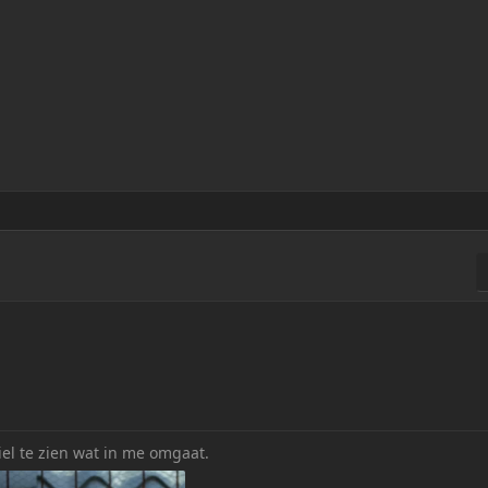
e
d
a
t
u
m
 ziel te zien wat in me omgaat.