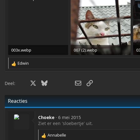
003x.webp
007 (2).webp
0
728,9 KB · Weergaven: 742
669,8 KB · Weergaven: 467
4
Edwin
R
e
a
Facebook
X
Bluesky
LinkedIn
WhatsApp
E-mail
Link
c
Deel:
t
i
o
Reacties
n
s
:
Choeke
6 mei 2015
Ziet er een 'sloebertje' uit.
Annabelle
R