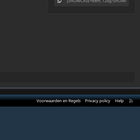
R
Voorwaarden en Regels
Privacy policy
Help
S
S