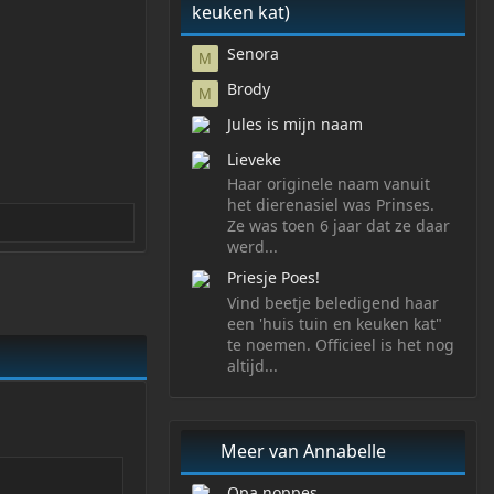
keuken kat)
Senora
M
Brody
M
Jules is mijn naam
Lieveke
Haar originele naam vanuit
het dierenasiel was Prinses.
Ze was toen 6 jaar dat ze daar
werd...
Priesje Poes!
Vind beetje beledigend haar
een 'huis tuin en keuken kat"
te noemen. Officieel is het nog
altijd...
Meer van Annabelle
Opa noppes