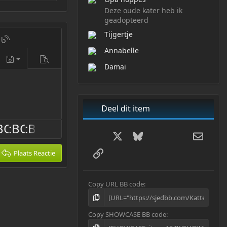
Deze oude kater heb ik
geadopteerd
Tijgertje
ten item invoegen
kat artikel invoegen
Blog inzending invoegen
Annabelle
t
maken
uw
 code aan/uit
Concepten
Bekijk
Damai
ept
Deel dit item
Facebook
X
Bluesky
LinkedIn
WhatsApp
E-mail
Link
Plaats Reactie
Copy URL BB code
Copy SHOWCASE BB code