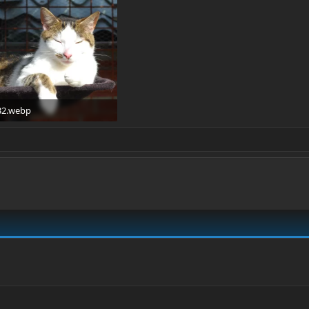
32.webp
25 KB · Weergaven: 524