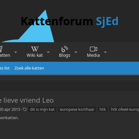
Kattenforum
SjEd
atten
Wiki kat
Blogs
Media
es list
Zoek alle-katten
 lieve vriend Leo
c
T
20 apr 2015
dit is mijn kat
europese korthaar
htk
htk ofwel euro
r
a
nenkatten.
e
g
a
s
t