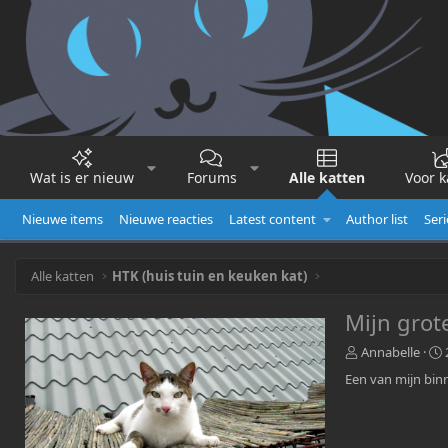
Wat is er nieuw
Forums
Alle katten
Voor k
Nieuwe items
Nieuwe reacties
Latest content
Author list
Seri
Alle katten
HTK (huis tuin en keuken kat)
Mijn grote
T
Annabelle
o
Een van mijn bin
e
g
e
v
i