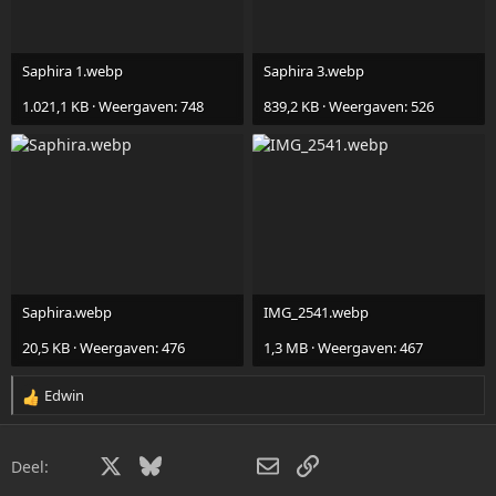
Saphira 1.webp
Saphira 3.webp
1.021,1 KB · Weergaven: 748
839,2 KB · Weergaven: 526
Saphira.webp
IMG_2541.webp
20,5 KB · Weergaven: 476
1,3 MB · Weergaven: 467
Edwin
R
e
a
Facebook
X
Bluesky
LinkedIn
WhatsApp
E-mail
Link
c
Deel:
t