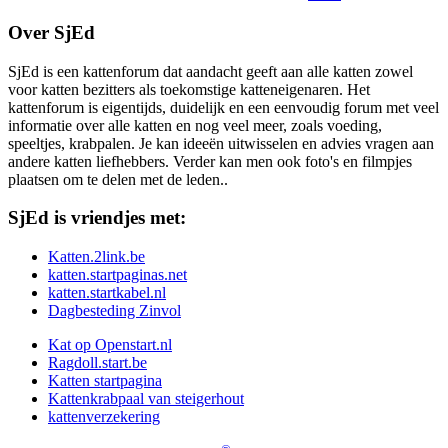
Over SjEd
SjEd is een kattenforum dat aandacht geeft aan alle katten zowel
voor katten bezitters als toekomstige katteneigenaren. Het
kattenforum is eigentijds, duidelijk en een eenvoudig forum met veel
informatie over alle katten en nog veel meer, zoals voeding,
speeltjes, krabpalen. Je kan ideeën uitwisselen en advies vragen aan
andere katten liefhebbers. Verder kan men ook foto's en filmpjes
plaatsen om te delen met de leden..
SjEd is vriendjes met:
Katten.2link.be
katten.startpaginas.net
katten.startkabel.nl
Dagbesteding Zinvol
Kat op Openstart.nl
Ragdoll.start.be
Katten startpagina
Kattenkrabpaal van steigerhout
kattenverzekering