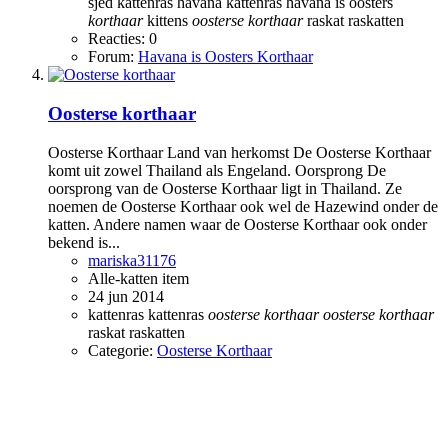
sjed
kattenras havana
kattenras havana is oosters
korthaar
kittens
oosterse
korthaar
raskat
raskatten
Reacties: 0
Forum:
Havana is Oosters Korthaar
Oosterse korthaar
Oosterse Korthaar Land van herkomst De Oosterse Korthaar
komt uit zowel Thailand als Engeland. Oorsprong De
oorsprong van de Oosterse Korthaar ligt in Thailand. Ze
noemen de Oosterse Korthaar ook wel de Hazewind onder de
katten. Andere namen waar de Oosterse Korthaar ook onder
bekend is...
mariska31176
Alle-katten item
24 jun 2014
kattenras
kattenras
oosterse
korthaar
oosterse
korthaar
raskat
raskatten
Categorie:
Oosterse Korthaar