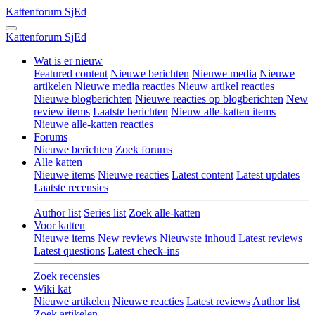
Kattenforum
SjEd
Kattenforum
SjEd
Wat is er nieuw
Featured content
Nieuwe berichten
Nieuwe media
Nieuwe
artikelen
Nieuwe media reacties
Nieuw artikel reacties
Nieuwe blogberichten
Nieuwe reacties op blogberichten
New
review items
Laatste berichten
Nieuw alle-katten items
Nieuwe alle-katten reacties
Forums
Nieuwe berichten
Zoek forums
Alle katten
Nieuwe items
Nieuwe reacties
Latest content
Latest updates
Laatste recensies
Author list
Series list
Zoek alle-katten
Voor katten
Nieuwe items
New reviews
Nieuwste inhoud
Latest reviews
Latest questions
Latest check-ins
Zoek recensies
Wiki kat
Nieuwe artikelen
Nieuwe reacties
Latest reviews
Author list
Zoek artikelen