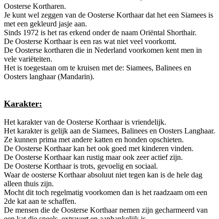
Oosterse Kortharen.
Je kunt wel zeggen van de Oosterse Korthaar dat het een Siamees is
met een gekleurd jasje aan.
Sinds 1972 is het ras erkend onder de naam Oriëntal Shorthair.
De Oosterse Korthaar is een ras wat niet veel voorkomt.
De Oosterse kortharen die in Nederland voorkomen kent men in
vele variëteiten.
Het is toegestaan om te kruisen met de: Siamees, Balinees en
Oosters langhaar (Mandarin).
Karakter:
Het karakter van de Oosterse Korthaar is vriendelijk.
Het karakter is gelijk aan de Siamees, Balinees en Oosters Langhaar.
Ze kunnen prima met andere katten en honden opschieten.
De Oosterse Korthaar kan het ook goed met kinderen vinden.
De Oosterse Korthaar kan rustig maar ook zeer actief zijn.
De Oosterse Korthaar is trots, gevoelig en sociaal.
Waar de oosterse Korthaar absoluut niet tegen kan is de hele dag
alleen thuis zijn.
Mocht dit toch regelmatig voorkomen dan is het raadzaam om een
2de kat aan te schaffen.
De mensen die de Oosterse Korthaar nemen zijn gecharmeerd van
een kat die speels, extravert en aanhankelijk is.