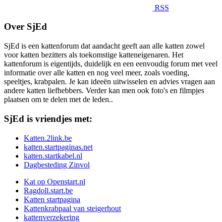
RSS
Over SjEd
SjEd is een kattenforum dat aandacht geeft aan alle katten zowel
voor katten bezitters als toekomstige katteneigenaren. Het
kattenforum is eigentijds, duidelijk en een eenvoudig forum met veel
informatie over alle katten en nog veel meer, zoals voeding,
speeltjes, krabpalen. Je kan ideeën uitwisselen en advies vragen aan
andere katten liefhebbers. Verder kan men ook foto's en filmpjes
plaatsen om te delen met de leden..
SjEd is vriendjes met:
Katten.2link.be
katten.startpaginas.net
katten.startkabel.nl
Dagbesteding Zinvol
Kat op Openstart.nl
Ragdoll.start.be
Katten startpagina
Kattenkrabpaal van steigerhout
kattenverzekering