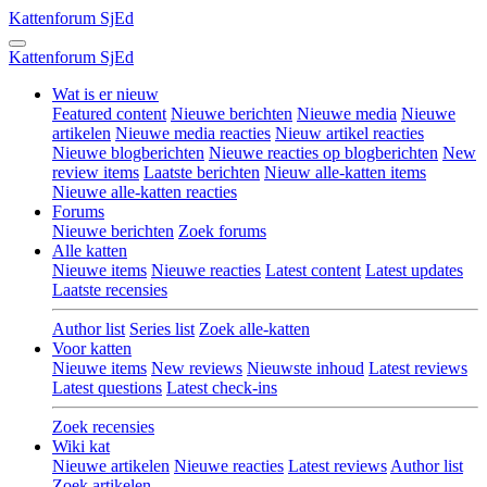
Kattenforum
SjEd
Kattenforum
SjEd
Wat is er nieuw
Featured content
Nieuwe berichten
Nieuwe media
Nieuwe
artikelen
Nieuwe media reacties
Nieuw artikel reacties
Nieuwe blogberichten
Nieuwe reacties op blogberichten
New
review items
Laatste berichten
Nieuw alle-katten items
Nieuwe alle-katten reacties
Forums
Nieuwe berichten
Zoek forums
Alle katten
Nieuwe items
Nieuwe reacties
Latest content
Latest updates
Laatste recensies
Author list
Series list
Zoek alle-katten
Voor katten
Nieuwe items
New reviews
Nieuwste inhoud
Latest reviews
Latest questions
Latest check-ins
Zoek recensies
Wiki kat
Nieuwe artikelen
Nieuwe reacties
Latest reviews
Author list
Zoek artikelen