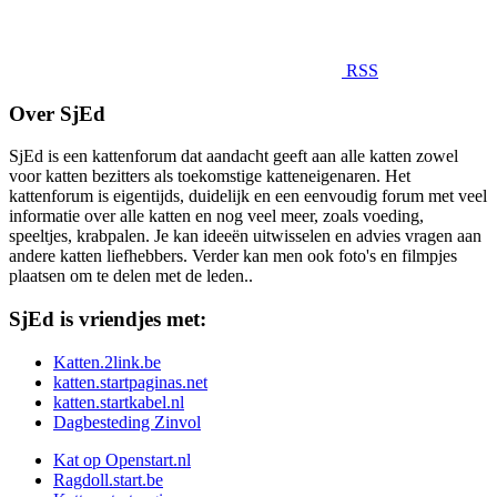
RSS
Over SjEd
SjEd is een kattenforum dat aandacht geeft aan alle katten zowel
voor katten bezitters als toekomstige katteneigenaren. Het
kattenforum is eigentijds, duidelijk en een eenvoudig forum met veel
informatie over alle katten en nog veel meer, zoals voeding,
speeltjes, krabpalen. Je kan ideeën uitwisselen en advies vragen aan
andere katten liefhebbers. Verder kan men ook foto's en filmpjes
plaatsen om te delen met de leden..
SjEd is vriendjes met:
Katten.2link.be
katten.startpaginas.net
katten.startkabel.nl
Dagbesteding Zinvol
Kat op Openstart.nl
Ragdoll.start.be