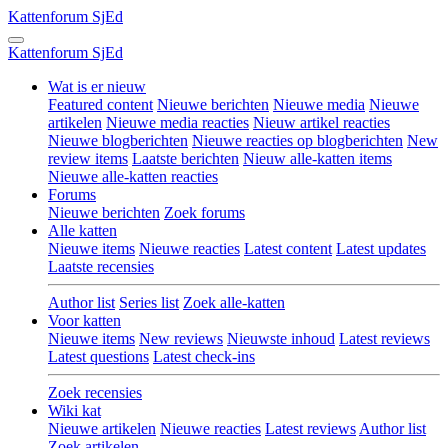
Kattenforum
SjEd
Kattenforum
SjEd
Wat is er nieuw
Featured content
Nieuwe berichten
Nieuwe media
Nieuwe
artikelen
Nieuwe media reacties
Nieuw artikel reacties
Nieuwe blogberichten
Nieuwe reacties op blogberichten
New
review items
Laatste berichten
Nieuw alle-katten items
Nieuwe alle-katten reacties
Forums
Nieuwe berichten
Zoek forums
Alle katten
Nieuwe items
Nieuwe reacties
Latest content
Latest updates
Laatste recensies
Author list
Series list
Zoek alle-katten
Voor katten
Nieuwe items
New reviews
Nieuwste inhoud
Latest reviews
Latest questions
Latest check-ins
Zoek recensies
Wiki kat
Nieuwe artikelen
Nieuwe reacties
Latest reviews
Author list
Zoek artikelen