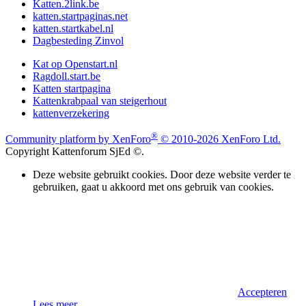
Katten.2link.be
katten.startpaginas.net
katten.startkabel.nl
Dagbesteding Zinvol
Kat op Openstart.nl
Ragdoll.start.be
Katten startpagina
Kattenkrabpaal van steigerhout
kattenverzekering
®
Community platform by XenForo
© 2010-2026 XenForo Ltd.
Copyright Kattenforum SjEd ©.
Deze website gebruikt cookies. Door deze website verder te
gebruiken, gaat u akkoord met ons gebruik van cookies.
Accepteren
Lees meer…