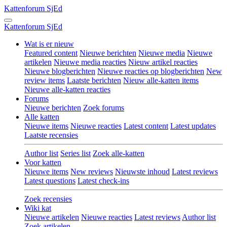
Kattenforum
SjEd
Kattenforum
SjEd
Wat is er nieuw
Featured content
Nieuwe berichten
Nieuwe media
Nieuwe
artikelen
Nieuwe media reacties
Nieuw artikel reacties
Nieuwe blogberichten
Nieuwe reacties op blogberichten
New
review items
Laatste berichten
Nieuw alle-katten items
Nieuwe alle-katten reacties
Forums
Nieuwe berichten
Zoek forums
Alle katten
Nieuwe items
Nieuwe reacties
Latest content
Latest updates
Laatste recensies
Author list
Series list
Zoek alle-katten
Voor katten
Nieuwe items
New reviews
Nieuwste inhoud
Latest reviews
Latest questions
Latest check-ins
Zoek recensies
Wiki kat
Nieuwe artikelen
Nieuwe reacties
Latest reviews
Author list
Zoek artikelen