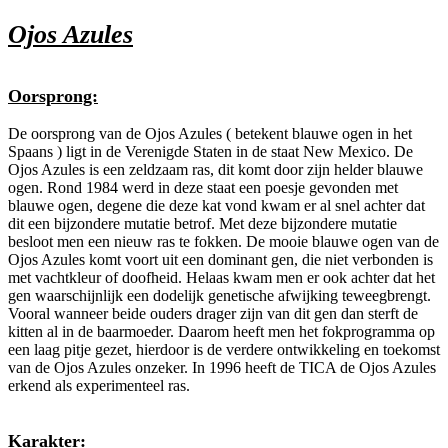
Ojos Azules
Oorsprong:
De oorsprong van de Ojos Azules ( betekent blauwe ogen in het
Spaans ) ligt in de Verenigde Staten in de staat New Mexico. De
Ojos Azules is een zeldzaam ras, dit komt door zijn helder blauwe
ogen. Rond 1984 werd in deze staat een poesje gevonden met
blauwe ogen, degene die deze kat vond kwam er al snel achter dat
dit een bijzondere mutatie betrof. Met deze bijzondere mutatie
besloot men een nieuw ras te fokken. De mooie blauwe ogen van de
Ojos Azules komt voort uit een dominant gen, die niet verbonden is
met vachtkleur of doofheid. Helaas kwam men er ook achter dat het
gen waarschijnlijk een dodelijk genetische afwijking teweegbrengt.
Vooral wanneer beide ouders drager zijn van dit gen dan sterft de
kitten al in de baarmoeder. Daarom heeft men het fokprogramma op
een laag pitje gezet, hierdoor is de verdere ontwikkeling en toekomst
van de Ojos Azules onzeker. In 1996 heeft de TICA de Ojos Azules
erkend als experimenteel ras.
Karakter: