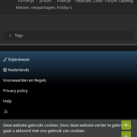
koffietijd
praten
theetijd
Reacties: 2.908
Forum:
Gezellig
kletsen, verjaardagen, hobby's
Tags
Stijlenkiezer
Nederlands
Voorwaarden en Regels
Privacy policy
Help
R
S
S
Bove
Deze website gebruikt cookies. Door deze website verder te gebruiken,
gaat u akkoord met ons gebruik van cookies.
Onde