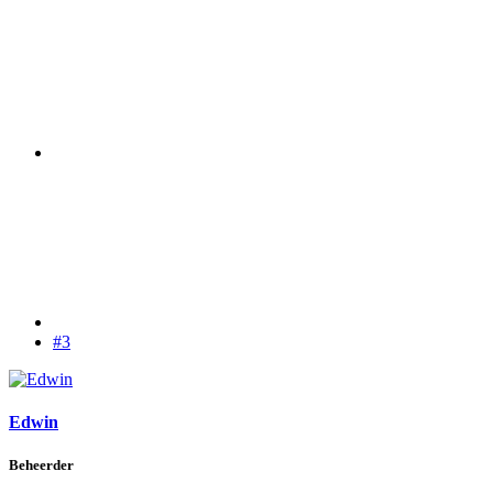
#3
Edwin
Beheerder