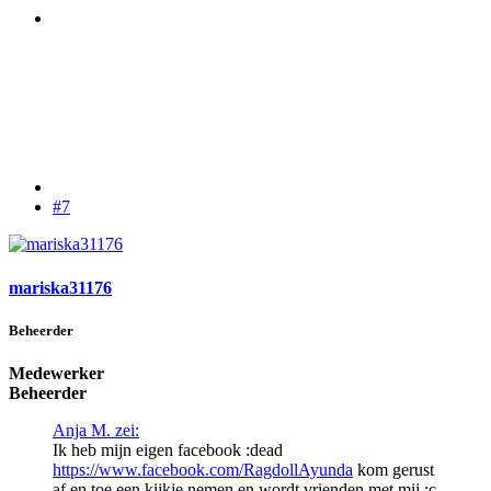
#7
mariska31176
Beheerder
Medewerker
Beheerder
Anja M. zei:
Ik heb mijn eigen facebook :dead
https://www.facebook.com/RagdollAyunda
kom gerust
af en toe een kijkje nemen en wordt vrienden met mij :c