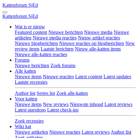
Kattenforum
SjEd
Kattenforum
SjEd
Wat is er nieuw
Featured content
Nieuwe berichten
Nieuwe media
Nieuwe
artikelen
Nieuwe media reacties
Nieuw artikel reacties
Nieuwe blogberichten
Nieuwe reacties op blogberichten
New
review items
Laatste berichten
Nieuw alle-katten items
Nieuwe alle-katten reacties
Forums
Nieuwe berichten
Zoek forums
Alle katten
Nieuwe items
Nieuwe reacties
Latest content
Latest updates
Laatste recensies
Author list
Series list
Zoek alle-katten
Voor katten
Nieuwe items
New reviews
Nieuwste inhoud
Latest reviews
Latest questions
Latest check-ins
Zoek recensies
Wiki kat
Nieuwe artikelen
Nieuwe reacties
Latest reviews
Author list
Zoek artikelen