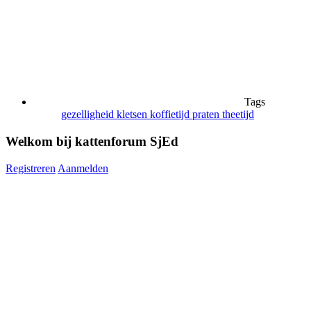
Tags
gezelligheid
kletsen
koffietijd
praten
theetijd
Welkom bij kattenforum SjEd
Registreren
Aanmelden