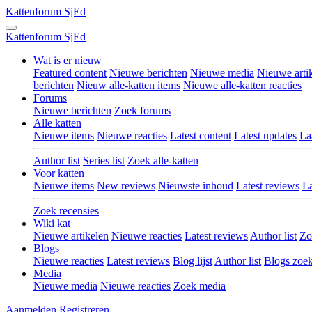
Kattenforum
SjEd
Kattenforum
SjEd
Wat is er nieuw
Featured content
Nieuwe berichten
Nieuwe media
Nieuwe arti
berichten
Nieuw alle-katten items
Nieuwe alle-katten reacties
Forums
Nieuwe berichten
Zoek forums
Alle katten
Nieuwe items
Nieuwe reacties
Latest content
Latest updates
La
Author list
Series list
Zoek alle-katten
Voor katten
Nieuwe items
New reviews
Nieuwste inhoud
Latest reviews
La
Zoek recensies
Wiki kat
Nieuwe artikelen
Nieuwe reacties
Latest reviews
Author list
Zo
Blogs
Nieuwe reacties
Latest reviews
Blog lijst
Author list
Blogs zoe
Media
Nieuwe media
Nieuwe reacties
Zoek media
Aanmelden
Registreren