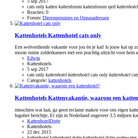
5 sep 2017
cats only
katten
kattenforum
kattenforum sjed
kattenhotel
Reacties: 0
Forum:
Dierenpensions en Oppasadressen
Kattenhotels
Kattenhotel cats only
Een welverdiende vakantie voor jou én je kat! Is jouw kat op z
mooie ruime zolderkamers met een prachtig uitzicht voor hem al
Edwin
Kattenhotels
5 sep 2017
cats only
kattenhotel
kattenhotel
cats only
kattenhotel
cat
Categorie:
kattenhotels
Kattenhotels
Kattenvakantie, waarom een katten
misschien wat laat, ga geen reclame maken voor ons eigen katte
luguber berichtje, Er zijn in Nederland ongeveer 3.5 miljoen kat
KattenhotelDotje
Kattenhotels
22 dec 2015
kattenhotel
kattenhotel
dotje
kattenhotel
dotje oudewater