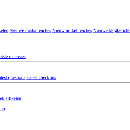
kelen
Nieuwe media reacties
Nieuw artikel reacties
Nieuwe blogbericht
atste recensies
test questions
Latest check-ins
ek artikelen
ken