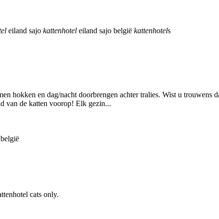
tel
eiland sajo
kattenhotel
eiland sajo belgië
kattenhotel
s
men hokken en dag/nacht doorbrengen achter tralies. Wist u trouwens d
d van de katten voorop! Elk gezin...
 belgië
tenhotel cats only.