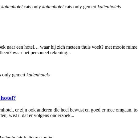
kattenhotel
cats only
kattenhotel
cats only gemert
kattenhotel
s
oek naar een hotel… waar hij zich meteen thuis voelt? met mooie ruime 
leen? waar het personeel rekening...
s only gemert
kattenhotel
s
hotel?
nhotel, er zijn ook anderen die heel bewust en goed er mee omgaan. toch
ten, wist u dat er volgens onderzoek...
kattenhotel
s
kattenvakantie