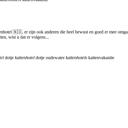
nhotel 🇳🇴, er zijn ook anderen die heel bewust en goed er mee omgaan.
en, wist u dat er volgens...
tel
dotje
kattenhotel
dotje oudewater
kattenhotel
s
kattenvakantie