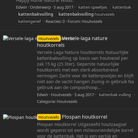
Happy Home Natural Wood.
Edwin
Onderwerp
5 aug 2017
katten speeltjes
kattenbak
kattenbakvulling
kattenbakvulling
houtvezels
kattengerief
Reacties: 0
Forum:
Houtvezels
Versele-laga nature
Houtvezels
houtkorrels
Versele-Laga Nature houtkorrels Natuurlijke
kattenbakvulling op basis van houtvezel per
zak 15 kg (25 liter). Geperste natuurlijke
houtkorrels met een sterk absorberend
vermogen Zacht voor de kattenpootjes en blijft
niet aan de vacht hangen Zuinig in gebruik Na
gebruik aan de composthoop...
Edwin
Houtvezels
3 aug 2017
kattenbak vulling
Categorie:
Houtvezels
Plospan houtkorrel
Houtvezels
Plospan Houtkorrel Uitgezeefd houtzaagsel
wordt geperst tot een milieuvriendelijke korrel
voor de kattenbak. Het is een eerlijk en