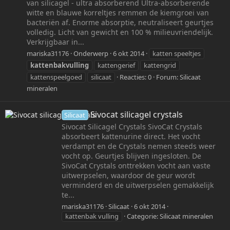
van silicagel - ultra absorberend Ultra-absorberende
witte en blauwe korreltjes remmen de kiemgroei van
bacteriën af. Enorme absorptie, neutraliseert geurtjes
volledig. Licht van gewicht en 100 % milieuvriendelijk.
Verkrijgbaar in...
mariska31176
Onderwerp
6 okt 2014
katten speeltjes
kattenbakvulling
kattengerief
kattengrid
kattenspeelgoed
silicaat
Reacties: 0
Forum:
Silicaat
mineralen
Sivocat silicagel crystals
Silicaat
Sivocat Silicagel Crystals SivoCat Crystals
absorbeert kattenurine direct. Het vocht
verdampt en de Crystals nemen steeds weer
vocht op. Geurtjes blijven ingesloten. De
SivoCat Crystals onttrekken vocht aan vaste
uitwerpselen, waardoor de geur wordt
verminderd en de uitwerpselen gemakkelijk
te...
mariska31176
Silicaat
6 okt 2014
kattenbak vulling
Categorie:
Silicaat mineralen