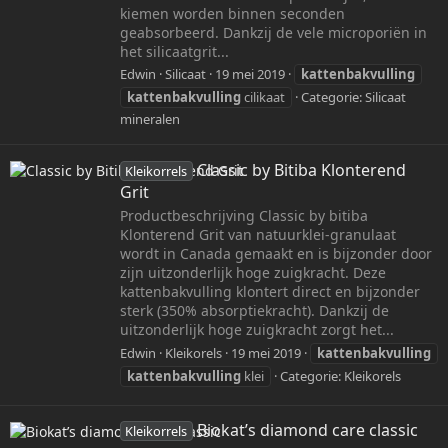
kiemen worden binnen seconden
geabsorbeerd. Dankzij de vele microporiën in
het silicaatgrit...
Edwin
Silicaat
19 mei 2019
kattenbakvulling
kattenbakvulling
cilikaat
Categorie:
Silicaat
mineralen
Classic by Bitiba Klonterend
Kleikorrels
Grit
Productbeschrijving Classic by bitiba
Klonterend Grit van natuurklei-granulaat
wordt in Canada gemaakt en is bijzonder door
zijn uitzonderlijk hoge zuigkracht. Deze
kattenbakvulling klontert direct en bijzonder
sterk (350% absorptiekracht). Dankzij de
uitzonderlijk hoge zuigkracht zorgt het...
Edwin
Kleikorels
19 mei 2019
kattenbakvulling
kattenbakvulling
klei
Categorie:
Kleikorels
Biokat’s diamond care classic
Kleikorrels