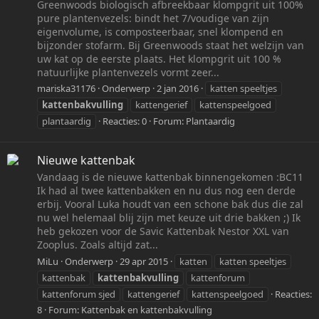
Greenwoods biologisch afbreekbaar klompgrit uit 100%
pure plantenvezels: bindt het 7/voudige van zijn
eigenvolume, is composteerbaar, snel klompend en
bijzonder stofarm. Bij Greenwoods staat het welzijn van
uw kat op de eerste plaats. Het klompgrit uit 100 %
natuurlijke plantenvezels vormt zeer...
mariska31176
Onderwerp
2 jan 2016
katten speeltjes
kattenbakvulling
kattengerief
kattenspeelgoed
plantaardig
Reacties: 0
Forum:
Plantaardig
Nieuwe kattenbak
Vandaag is de nieuwe kattenbak binnengekomen :BC11
Ik had al twee kattenbakken en nu dus nog een derde
erbij. Vooral Luka houdt van een schone bak dus die zal
nu wel helemaal blij zijn met keuze uit drie bakken ;) Ik
heb gekozen voor de Savic Kattenbak Nestor XXL van
Zooplus. Zoals altijd zat...
MiLu
Onderwerp
29 apr 2015
katten
katten speeltjes
kattenbak
kattenbakvulling
kattenforum
kattenforum sjed
kattengerief
kattenspeelgoed
Reacties:
8
Forum:
Kattenbak en kattenbakvulling