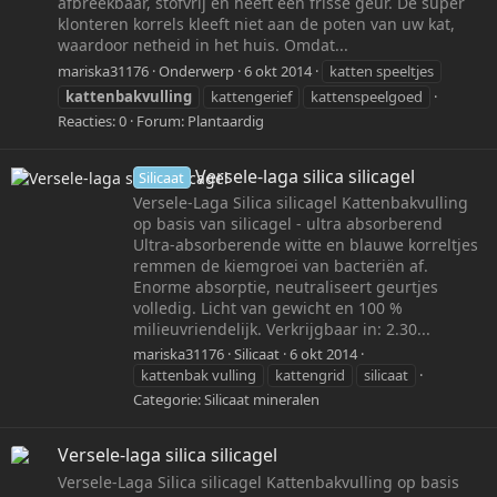
afbreekbaar, stofvrij en heeft een frisse geur. De super
klonteren korrels kleeft niet aan de poten van uw kat,
waardoor netheid in het huis. Omdat...
mariska31176
Onderwerp
6 okt 2014
katten speeltjes
kattenbakvulling
kattengerief
kattenspeelgoed
Reacties: 0
Forum:
Plantaardig
Versele-laga silica silicagel
Silicaat
Versele-Laga Silica silicagel Kattenbakvulling
op basis van silicagel - ultra absorberend
Ultra-absorberende witte en blauwe korreltjes
remmen de kiemgroei van bacteriën af.
Enorme absorptie, neutraliseert geurtjes
volledig. Licht van gewicht en 100 %
milieuvriendelijk. Verkrijgbaar in: 2.30...
mariska31176
Silicaat
6 okt 2014
kattenbak vulling
kattengrid
silicaat
Categorie:
Silicaat mineralen
Versele-laga silica silicagel
Versele-Laga Silica silicagel Kattenbakvulling op basis