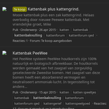
Kattenbak plus kattengrind.
Te koop
Mooie kattenbak plus een zak kattengrind. Helaas
overbodig door nieuwe Peewee kattenbak. Met
vriendelijke groet, Mike
Puk
Onderwerp
26 apr 2015
katten
kattenbak
kattenbakvulling
kattenforum
kattenforum sjed
Reacties: 1
Forum:
Te koop aangeboden
Kattenbak PeeWee
Het PeeWee systeem PeeWee houtkorrels zijn 100%
natuurlijk en biologisch afbreekbaar. De houtkorrels
worden gemaakt van het zaagsel van zorgvuldig
geselecteerde Zweedse bomen. Het zaagsel van deze
bomen heeft een absorberend vermogen en
neutraliseert ammoniak-lucht. In tegenstelling tot
andere...
Puk
Onderwerp
15 apr 2015
katten
katten speeltjes
kattenbak
kattenbakvulling
kattenforum
kattenforum sjed
kattengerief
kattenspeelgoed
Reacties:
17
Forum:
Kattenbak en kattenbakvulling