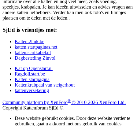
informatie over alle katten en nog veel meer, zoals voeding,
speeltjes, krabpalen. Je kan ideeën uitwisselen en advies vragen aan
andere katten liefhebbers. Verder kan men ook foto's en filmpjes
plaatsen om te delen met de leden..
SjEd is vriendjes met:
Katten.2link.be
katten.startpaginas.net
katten.startkabel.nl
Dagbesteding Zinvol
Kat op Openstart.nl
Ragdoll.start.be
Katten startpagina
Kattenkrabpaal van steigerhout
kattenverzekering
®
Community platform by XenForo
© 2010-2026 XenForo Ltd.
Copyright Kattenforum SjEd ©.
Deze website gebruikt cookies. Door deze website verder te
gebruiken, gaat u akkoord met ons gebruik van cookies.