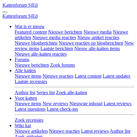
Kattenforum
SjEd
Kattenforum
SjEd
Wat is er nieuw
Featured content
Nieuwe berichten
Nieuwe media
Nieuwe
artikelen
Nieuwe media reacties
Nieuw artikel reacties
Nieuwe blogberichten
Nieuwe reacties op blogberichten
New
review items
Laatste berichten
Nieuw alle-katten items
Nieuwe alle-katten reacties
Forums
Nieuwe berichten
Zoek forums
Alle katten
Nieuwe items
Nieuwe reacties
Latest content
Latest updates
Laatste recensies
Author list
Series list
Zoek alle-katten
Voor katten
Nieuwe items
New reviews
Nieuwste inhoud
Latest reviews
Latest questions
Latest check-ins
Zoek recensies
Wiki kat
Nieuwe artikelen
Nieuwe reacties
Latest reviews
Author list
Zoek artikelen