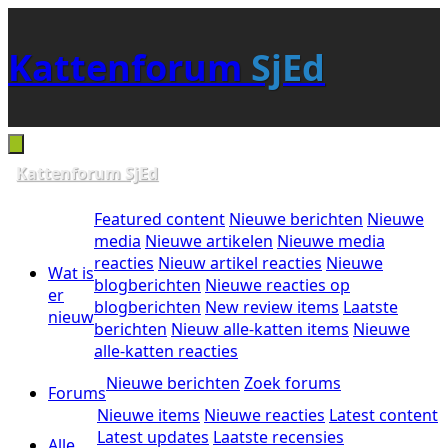
Kattenforum
SjEd
Kattenforum
SjEd
Featured content
Nieuwe berichten
Nieuwe
media
Nieuwe artikelen
Nieuwe media
reacties
Nieuw artikel reacties
Nieuwe
Wat is
blogberichten
Nieuwe reacties op
er
blogberichten
New review items
Laatste
nieuw
berichten
Nieuw alle-katten items
Nieuwe
alle-katten reacties
Nieuwe berichten
Zoek forums
Forums
Nieuwe items
Nieuwe reacties
Latest content
Latest updates
Laatste recensies
Alle