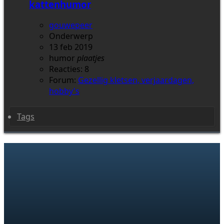
kattenhumor
gouwepeer
Onderwerp
13 feb 2019
humor
plaatjes
Reacties: 8
Forum:
Gezellig kletsen, verjaardagen,
hobby's
Tags