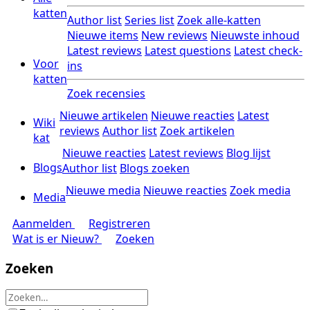
katten
Author list
Series list
Zoek alle-katten
Nieuwe items
New reviews
Nieuwste inhoud
Latest reviews
Latest questions
Latest check-
Voor
ins
katten
Zoek recensies
Nieuwe artikelen
Nieuwe reacties
Latest
Wiki
reviews
Author list
Zoek artikelen
kat
Nieuwe reacties
Latest reviews
Blog lijst
Blogs
Author list
Blogs zoeken
Nieuwe media
Nieuwe reacties
Zoek media
Media
Aanmelden
Registreren
Wat is er Nieuw?
Zoeken
Zoeken