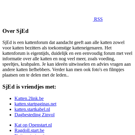
RSS
Over SjEd
SjEd is een kattenforum dat aandacht geeft aan alle katten zowel
voor katten bezitters als toekomstige katteneigenaren. Het
kattenforum is eigentijds, duidelijk en een eenvoudig forum met veel
informatie over alle katten en nog veel meer, zoals voeding,
speeltjes, krabpalen. Je kan ideeën uitwisselen en advies vragen aan
andere katten liefhebbers. Verder kan men ook foto's en filmpjes
plaatsen om te delen met de leden..
SjEd is vriendjes met:
Katten.2link.be
katten.startpaginas.net
katten.startkabel.nl
Dagbesteding Zinvol
Kat op Openstart.nl
Ragdoll.start.be