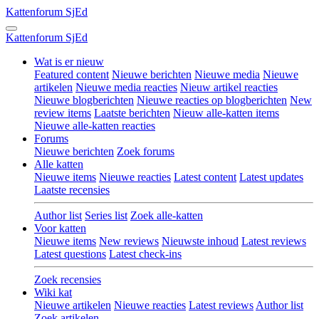
Kattenforum
SjEd
Kattenforum
SjEd
Wat is er nieuw
Featured content
Nieuwe berichten
Nieuwe media
Nieuwe
artikelen
Nieuwe media reacties
Nieuw artikel reacties
Nieuwe blogberichten
Nieuwe reacties op blogberichten
New
review items
Laatste berichten
Nieuw alle-katten items
Nieuwe alle-katten reacties
Forums
Nieuwe berichten
Zoek forums
Alle katten
Nieuwe items
Nieuwe reacties
Latest content
Latest updates
Laatste recensies
Author list
Series list
Zoek alle-katten
Voor katten
Nieuwe items
New reviews
Nieuwste inhoud
Latest reviews
Latest questions
Latest check-ins
Zoek recensies
Wiki kat
Nieuwe artikelen
Nieuwe reacties
Latest reviews
Author list
Zoek artikelen