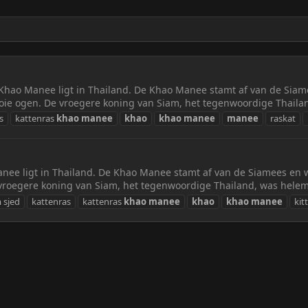
hao Manee ligt in Thailand. De Khao Manee stamt af van de Sia
oie ogen. De vroegere koning van Siam, het tegenwoordige Thaila
s
kattenras
khao
manee
khao
khao
manee
manee
raskat
ee ligt in Thailand. De Khao Manee stamt af van de Siamees en
 vroegere koning van Siam, het tegenwoordige Thailand, was helem
 sjed
kattenras
kattenras
khao
manee
khao
khao
manee
kit