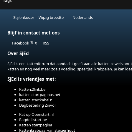
Tags
Stijlenkiezer
Wijzig breedte
Nederlands
Blijf in contact met ons
Facebook
X
RSS
Over SjEd
SjEd is een kattenforum dat aandacht geeft aan alle katten zowel voor 
katten en nog veel meer, zoals voeding, speeltjes, krabpalen. Je kan id
SjEd is vriendjes met:
Katten.2link.be
katten.startpaginas.net
katten.startkabel.nl
Dagbesteding Zinvol
Kat op Openstart.nl
Ragdoll.start.be
Katten startpagina
Kattenkrabpaal van steigerhout