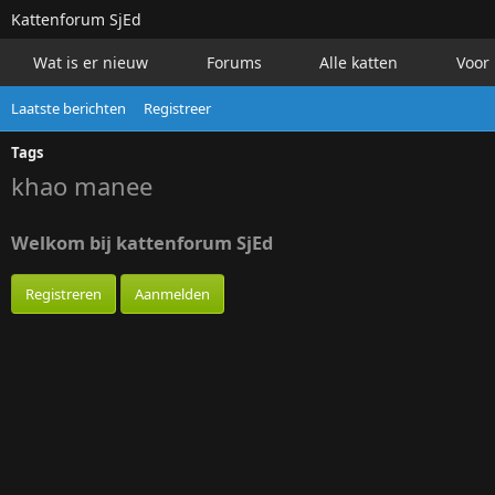
Kattenforum
SjEd
Wat is er nieuw
Forums
Alle katten
Voor 
Laatste berichten
Registreer
Tags
khao manee
Welkom bij kattenforum SjEd
Registreren
Aanmelden