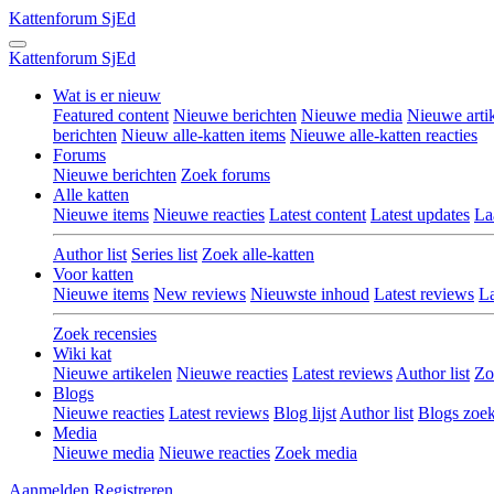
Kattenforum
SjEd
Kattenforum
SjEd
Wat is er nieuw
Featured content
Nieuwe berichten
Nieuwe media
Nieuwe arti
berichten
Nieuw alle-katten items
Nieuwe alle-katten reacties
Forums
Nieuwe berichten
Zoek forums
Alle katten
Nieuwe items
Nieuwe reacties
Latest content
Latest updates
La
Author list
Series list
Zoek alle-katten
Voor katten
Nieuwe items
New reviews
Nieuwste inhoud
Latest reviews
La
Zoek recensies
Wiki kat
Nieuwe artikelen
Nieuwe reacties
Latest reviews
Author list
Zo
Blogs
Nieuwe reacties
Latest reviews
Blog lijst
Author list
Blogs zoe
Media
Nieuwe media
Nieuwe reacties
Zoek media
Aanmelden
Registreren