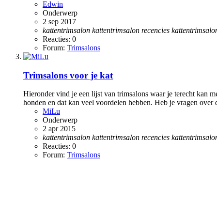
Edwin
Onderwerp
2 sep 2017
kattentrimsalon
kattentrimsalon
recencies
kattentrimsalo
Reacties: 0
Forum:
Trimsalons
Trimsalons voor je kat
Hieronder vind je een lijst van trimsalons waar je terecht kan m
honden en dat kan veel voordelen hebben. Heb je vragen over d
MiLu
Onderwerp
2 apr 2015
kattentrimsalon
kattentrimsalon
recencies
kattentrimsalo
Reacties: 0
Forum:
Trimsalons