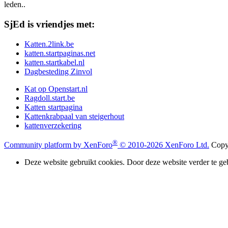
leden..
SjEd is vriendjes met:
Katten.2link.be
katten.startpaginas.net
katten.startkabel.nl
Dagbesteding Zinvol
Kat op Openstart.nl
Ragdoll.start.be
Katten startpagina
Kattenkrabpaal van steigerhout
kattenverzekering
®
Community platform by XenForo
© 2010-2026 XenForo Ltd.
Copyr
Deze website gebruikt cookies. Door deze website verder te ge