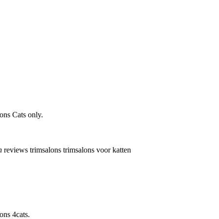
ons Cats only.
n
reviews
trimsalons
trimsalons voor katten
ons 4cats.