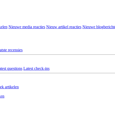
kelen
Nieuwe media reacties
Nieuw artikel reacties
Nieuwe blogbericht
atste recensies
test questions
Latest check-ins
ek artikelen
ken