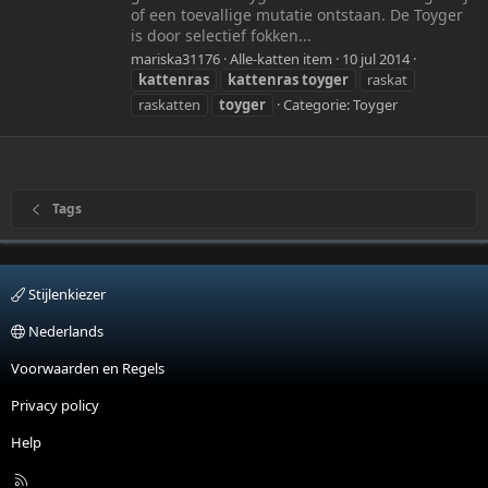
of een toevallige mutatie ontstaan. De Toyger
is door selectief fokken...
mariska31176
Alle-katten item
10 jul 2014
kattenras
kattenras
toyger
raskat
raskatten
toyger
Categorie:
Toyger
Tags
Stijlenkiezer
Nederlands
Voorwaarden en Regels
Privacy policy
Help
R