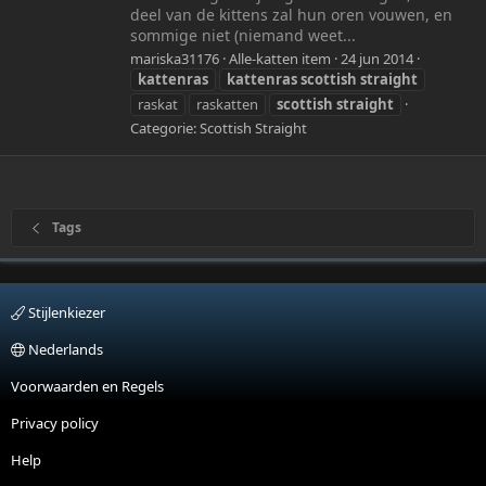
deel van de kittens zal hun oren vouwen, en
sommige niet (niemand weet...
mariska31176
Alle-katten item
24 jun 2014
kattenras
kattenras
scottish
straight
raskat
raskatten
scottish
straight
Categorie:
Scottish Straight
Tags
Stijlenkiezer
Nederlands
Voorwaarden en Regels
Privacy policy
Help