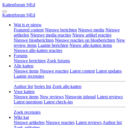
Kattenforum
SjEd
Kattenforum
SjEd
Wat is er nieuw
Featured content
Nieuwe berichten
Nieuwe media
Nieuwe
artikelen
Nieuwe media reacties
Nieuw artikel reacties
Nieuwe blogberichten
Nieuwe reacties op blogberichten
New
review items
Laatste berichten
Nieuw alle-katten items
Nieuwe alle-katten reacties
Forums
Nieuwe berichten
Zoek forums
Alle katten
Nieuwe items
Nieuwe reacties
Latest content
Latest updates
Laatste recensies
Author list
Series list
Zoek alle-katten
Voor katten
Nieuwe items
New reviews
Nieuwste inhoud
Latest reviews
Latest questions
Latest check-ins
Zoek recensies
Wiki kat
Nieuwe artikelen
Nieuwe reacties
Latest reviews
Author list
Zoek artikelen