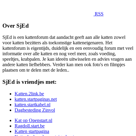
RSS
Over SjEd
SjEd is een kattenforum dat aandacht geeft aan alle katten zowel
voor katten bezitters als toekomstige katteneigenaren. Het
kattenforum is eigentijds, duidelijk en een eenvoudig forum met veel
informatie over alle katten en nog veel meer, zoals voeding,
speeltjes, krabpalen. Je kan ideeën uitwisselen en advies vragen aan
andere katten liefhebbers. Verder kan men ook foto's en filmpjes
plaatsen om te delen met de leden..
SjEd is vriendjes met:
Katten.2link.be
katten.startpaginas.net
katten.startkabel.nl
Dagbesteding Zinvol
Kat op Openstart.nl
Ragdoll.start.be
Katten startpagina