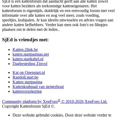
SjEd is een kattenforum dat aandacht geeft aan alle katten zowel
voor katten bezitters als toekomstige katteneigenaren. Het
kattenforum is eigentijds, duidelijk en een eenvoudig forum met veel
informatie over alle katten en nog veel meer, zoals voeding,
speeltjes, krabpalen. Je kan ideeën uitwisselen en advies vragen aan
andere katten liefhebbers. Verder kan men ook foto's en filmpjes
plaatsen om te delen met de leden..
SjEd is vriendjes met:
Katten.2link.be
katten.startpaginas.net
katten.startkabel.nl
Dagbesteding Zinvol
Kat op Openstart.nl
Ragdoll.start.be
Katten startpagina
Kattenkrabpaal van steigerhout
kattenverzekering
®
Community platform by XenForo
© 2010-2026 XenForo Ltd.
Copyright Kattenforum SjEd ©.
Deze website gebruikt cookies. Door deze website verder te