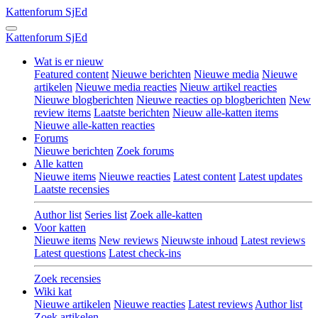
Kattenforum
SjEd
Kattenforum
SjEd
Wat is er nieuw
Featured content
Nieuwe berichten
Nieuwe media
Nieuwe
artikelen
Nieuwe media reacties
Nieuw artikel reacties
Nieuwe blogberichten
Nieuwe reacties op blogberichten
New
review items
Laatste berichten
Nieuw alle-katten items
Nieuwe alle-katten reacties
Forums
Nieuwe berichten
Zoek forums
Alle katten
Nieuwe items
Nieuwe reacties
Latest content
Latest updates
Laatste recensies
Author list
Series list
Zoek alle-katten
Voor katten
Nieuwe items
New reviews
Nieuwste inhoud
Latest reviews
Latest questions
Latest check-ins
Zoek recensies
Wiki kat
Nieuwe artikelen
Nieuwe reacties
Latest reviews
Author list
Zoek artikelen