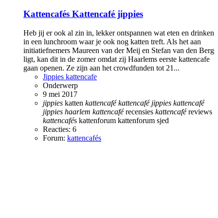
Kattencafés
Kattencafé jippies
Heb jij er ook al zin in, lekker ontspannen wat eten en drinken
in een lunchroom waar je ook nog katten treft. Als het aan
initiatiefnemers Maureen van der Meij en Stefan van den Berg
ligt, kan dit in de zomer omdat zij Haarlems eerste kattencafe
gaan openen. Ze zijn aan het crowdfunden tot 21...
Jippies kattencafe
Onderwerp
9 mei 2017
jippies
katten
kattencafé
kattencafé
jippies
kattencafé
jippies
haarlem
kattencafé
recensies
kattencafé
reviews
kattencafé
s
kattenforum
kattenforum sjed
Reacties: 6
Forum:
kattencafés