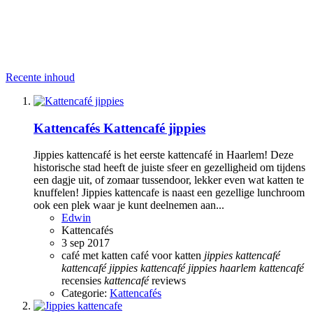
Recente inhoud
Kattencafés
Kattencafé jippies
Jippies kattencafé is het eerste kattencafé in Haarlem! Deze
historische stad heeft de juiste sfeer en gezelligheid om tijdens
een dagje uit, of zomaar tussendoor, lekker even wat katten te
knuffelen! Jippies kattencafe is naast een gezellige lunchroom
ook een plek waar je kunt deelnemen aan...
Edwin
Kattencafés
3 sep 2017
café met katten
café voor katten
jippies
kattencafé
kattencafé
jippies
kattencafé
jippies
haarlem
kattencafé
recensies
kattencafé
reviews
Categorie:
Kattencafés