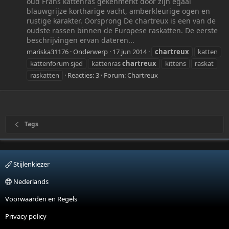
oud Frans kattenras gekenmerkt door zijn egaal
blauwgrijze kortharige vacht, amberkleurige ogen en
rustige karakter. Oorsprong De chartreux is een van de
oudste rassen binnen de Europese raskatten. De eerste
beschrijvingen ervan dateren...
mariska31176
Onderwerp
17 jun 2014
chartreux
katten
kattenforum sjed
kattenras
chartreux
kittens
raskat
raskatten
Reacties: 3
Forum:
Chartreux
Tags
Stijlenkiezer
Nederlands
Voorwaarden en Regels
Privacy policy