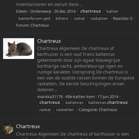
inventariseren en vanuit deze...
Edwin
Onderwerp
29 dec 2014
chartreux
katten
kattenforum sjed
kittens
raskat
raskatten
Reacties: 0
Forum:
Chartreux
Chartreux
Chartreux Algemeen De chartreux of
karthuizer is een oud Frans kattenras
gekenmerkt door zijn egaal blauwgrijze
kortharige vacht, amberkleurige ogen en
rustige karakter. Oorsprong De chartreux is
een van de oudste rassen binnen de Europese
raskatten. De eerste beschrijvingen ervan
dateren...
mariska31176
Alle-katten item
17 jun 2014
chartreux
kattenras
kattenras
chartreux
raskat
raskatten
Categorie:
Chartreux
Chartreux
Chartreux Algemeen De chartreux of karthuizer is een