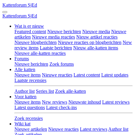
Kattenforum
SjEd
Kattenforum
SjEd
Wat is er nieuw
Featured content
Nieuwe berichten
Nieuwe media
Nieuwe
artikelen
Nieuwe media reacties
Nieuw artikel reacties
Nieuwe blogberichten
Nieuwe reacties op blogberichten
New
review items
Laatste berichten
Nieuw alle-katten items
Nieuwe alle-katten reacties
Forums
Nieuwe berichten
Zoek forums
Alle katten
Nieuwe items
Nieuwe reacties
Latest content
Latest updates
Laatste recensies
Author list
Series list
Zoek alle-katten
Voor katten
Nieuwe items
New reviews
Nieuwste inhoud
Latest reviews
Latest questions
Latest check-ins
Zoek recensies
Wiki kat
Nieuwe artikelen
Nieuwe reacties
Latest reviews
Author list
Zoek artikelen