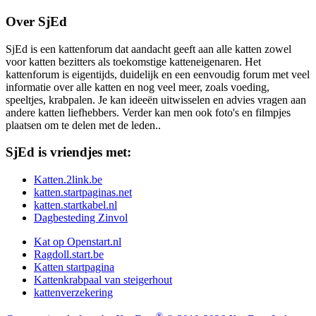
Over SjEd
SjEd is een kattenforum dat aandacht geeft aan alle katten zowel
voor katten bezitters als toekomstige katteneigenaren. Het
kattenforum is eigentijds, duidelijk en een eenvoudig forum met veel
informatie over alle katten en nog veel meer, zoals voeding,
speeltjes, krabpalen. Je kan ideeën uitwisselen en advies vragen aan
andere katten liefhebbers. Verder kan men ook foto's en filmpjes
plaatsen om te delen met de leden..
SjEd is vriendjes met:
Katten.2link.be
katten.startpaginas.net
katten.startkabel.nl
Dagbesteding Zinvol
Kat op Openstart.nl
Ragdoll.start.be
Katten startpagina
Kattenkrabpaal van steigerhout
kattenverzekering
®