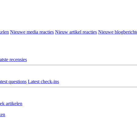
kelen
Nieuwe media reacties
Nieuw artikel reacties
Nieuwe blogbericht
atste recensies
test questions
Latest check-ins
ek artikelen
ken