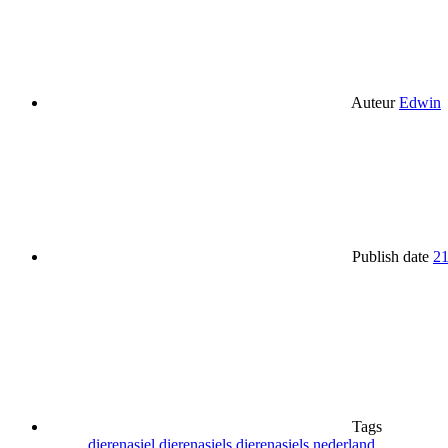
Auteur
Edwin
Publish date
21
Tags
dierenasiel
dierenasiels
dierenasiels nederland