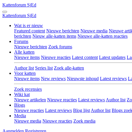
Kattenforum
SjEd
Kattenforum
SjEd
Wat is er nieuw
Featured content
Nieuwe berichten
Nieuwe media
Nieuwe arti
berichten
Nieuw alle-katten items
Nieuwe alle-katten reacties
Forums
Nieuwe berichten
Zoek forums
Alle katten
Nieuwe items
Nieuwe reacties
Latest content
Latest updates
La
Author list
Series list
Zoek alle-katten
Voor katten
Nieuwe items
New reviews
Nieuwste inhoud
Latest reviews
La
Zoek recensies
Wiki kat
Nieuwe artikelen
Nieuwe reacties
Latest reviews
Author list
Zo
Blogs
Nieuwe reacties
Latest reviews
Blog lijst
Author list
Blogs zoe
Media
Nieuwe media
Nieuwe reacties
Zoek media
Aanmelden
Registreren