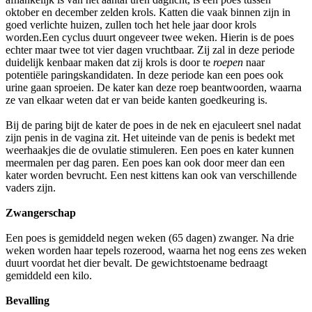
oktober en december zelden krols. Katten die vaak binnen zijn in
goed verlichte huizen, zullen toch het hele jaar door krols
worden.Een cyclus duurt ongeveer twee weken. Hierin is de poes
echter maar twee tot vier dagen vruchtbaar. Zij zal in deze periode
duidelijk kenbaar maken dat zij krols is door te
roepen
naar
potentiële paringskandidaten. In deze periode kan een poes ook
urine gaan sproeien. De kater kan deze roep beantwoorden, waarna
ze van elkaar weten dat er van beide kanten goedkeuring is.
Bij de paring bijt de kater de poes in de nek en ejaculeert snel nadat
zijn penis in de vagina zit. Het uiteinde van de penis is bedekt met
weerhaakjes die de ovulatie stimuleren. Een poes en kater kunnen
meermalen per dag paren. Een poes kan ook door meer dan een
kater worden bevrucht. Een nest kittens kan ook van verschillende
vaders zijn.
Zwangerschap
Een poes is gemiddeld negen weken (65 dagen) zwanger. Na drie
weken worden haar tepels rozerood, waarna het nog eens zes weken
duurt voordat het dier bevalt. De gewichtstoename bedraagt
gemiddeld een kilo.
Bevalling