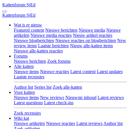
Kattenforum
SjEd
Kattenforum
SjEd
Wat is er nieuw
Featured content
Nieuwe berichten
Nieuwe media
Nieuwe
artikelen
Nieuwe media reacties
Nieuw artikel reacties
Nieuwe blogberichten
Nieuwe reacties op blogberichten
New
review items
Laatste berichten
Nieuw alle-katten items
Nieuwe alle-katten reacties
Forums
Nieuwe berichten
Zoek forums
Alle katten
Nieuwe items
Nieuwe reacties
Latest content
Latest updates
Laatste recensies
Author list
Series list
Zoek alle-katten
Voor katten
Nieuwe items
New reviews
Nieuwste inhoud
Latest reviews
Latest questions
Latest check-ins
Zoek recensies
Wiki kat
Nieuwe artikelen
Nieuwe reacties
Latest reviews
Author list
Zoek artikelen