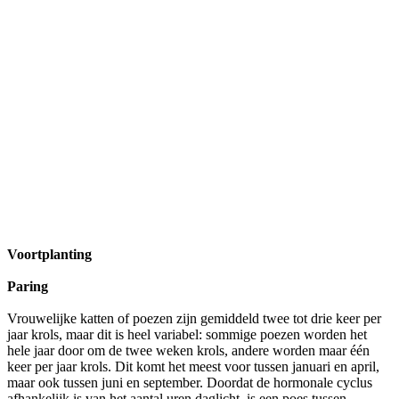
Voortplanting
Paring
Vrouwelijke katten of poezen zijn gemiddeld twee tot drie keer per
jaar krols, maar dit is heel variabel: sommige poezen worden het
hele jaar door om de twee weken krols, andere worden maar één
keer per jaar krols. Dit komt het meest voor tussen januari en april,
maar ook tussen juni en september. Doordat de hormonale cyclus
afhankelijk is van het aantal uren daglicht, is een poes tussen