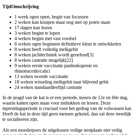
TijdOmschrijving
1 week ogen open, begin van focussen
2 weken kan kruipen maar nog niet op poten staan
17 dagen kan horen
3 weken begint te lopen
4 weken begint met vast voedsel
6 weken ogen beginnen definitieve kleur te ontwikkelen
8 weken heeft volledig melkgebit
8 weken jachttechniek wordt geoefend[3]
8 weken castratie mogelijk[22]
9 weken eerste vaccinatie panleukopenie en
rhinotraceitis/calici
13 weken tweede vaccinatie
18 weken wisseling melkgebit naar blijvend gebit
24 weken standaardleeftijd castratie
In de jeugd van de kat is er een periode, tussen de 12e en 60e dag,
waarin katten open staan voor indrukken en lessen. Deze
inprentingsperiode is cruciaal voor het gedrag van de volwassen kat.
Heeft de kat in deze tijd geen mensen gekend, dan zal deze moeilijk
te socialiseren zijn.
Als een moederpoes de uitgekozen veilige nestplaats niet veilig