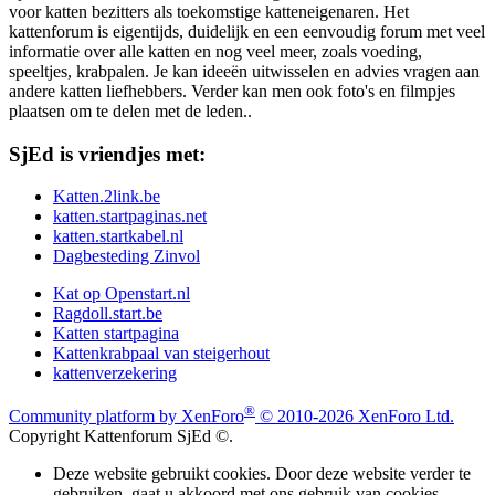
voor katten bezitters als toekomstige katteneigenaren. Het
kattenforum is eigentijds, duidelijk en een eenvoudig forum met veel
informatie over alle katten en nog veel meer, zoals voeding,
speeltjes, krabpalen. Je kan ideeën uitwisselen en advies vragen aan
andere katten liefhebbers. Verder kan men ook foto's en filmpjes
plaatsen om te delen met de leden..
SjEd is vriendjes met:
Katten.2link.be
katten.startpaginas.net
katten.startkabel.nl
Dagbesteding Zinvol
Kat op Openstart.nl
Ragdoll.start.be
Katten startpagina
Kattenkrabpaal van steigerhout
kattenverzekering
®
Community platform by XenForo
© 2010-2026 XenForo Ltd.
Copyright Kattenforum SjEd ©.
Deze website gebruikt cookies. Door deze website verder te
gebruiken, gaat u akkoord met ons gebruik van cookies.