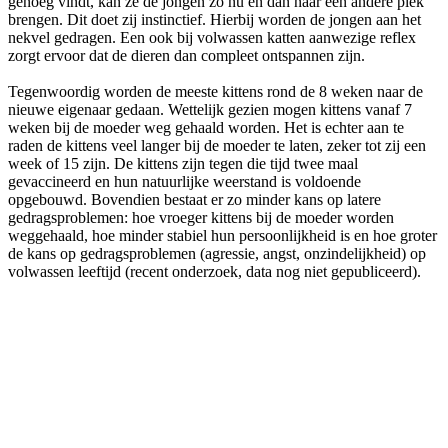
genoeg vindt, kan ze de jongen zo nu en dan naar een andere plek
brengen. Dit doet zij instinctief. Hierbij worden de jongen aan het
nekvel gedragen. Een ook bij volwassen katten aanwezige reflex
zorgt ervoor dat de dieren dan compleet ontspannen zijn.
Tegenwoordig worden de meeste kittens rond de 8 weken naar de
nieuwe eigenaar gedaan. Wettelijk gezien mogen kittens vanaf 7
weken bij de moeder weg gehaald worden. Het is echter aan te
raden de kittens veel langer bij de moeder te laten, zeker tot zij een
week of 15 zijn. De kittens zijn tegen die tijd twee maal
gevaccineerd en hun natuurlijke weerstand is voldoende
opgebouwd. Bovendien bestaat er zo minder kans op latere
gedragsproblemen: hoe vroeger kittens bij de moeder worden
weggehaald, hoe minder stabiel hun persoonlijkheid is en hoe groter
de kans op gedragsproblemen (agressie, angst, onzindelijkheid) op
volwassen leeftijd (recent onderzoek, data nog niet gepubliceerd).