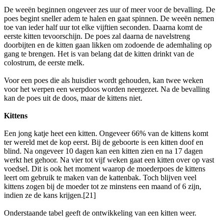
De weeën beginnen ongeveer zes uur of meer voor de bevalling. De
poes begint sneller adem te halen en gaat spinnen. De weeën nemen
toe van ieder half uur tot elke vijftien seconden. Daarna komt de
eerste kitten tevoorschijn. De poes zal daarna de navelstreng
doorbijten en de kitten gaan likken om zodoende de ademhaling op
gang te brengen. Het is van belang dat de kitten drinkt van de
colostrum, de eerste melk.
Voor een poes die als huisdier wordt gehouden, kan twee weken
voor het werpen een werpdoos worden neergezet. Na de bevalling
kan de poes uit de doos, maar de kittens niet.
Kittens
Een jong katje heet een kitten. Ongeveer 66% van de kittens komt
ter wereld met de kop eerst. Bij de geboorte is een kitten doof en
blind. Na ongeveer 10 dagen kan een kitten zien en na 17 dagen
werkt het gehoor. Na vier tot vijf weken gaat een kitten over op vast
voedsel. Dit is ook het moment waarop de moederpoes de kittens
leert om gebruik te maken van de kattenbak. Toch blijven veel
kittens zogen bij de moeder tot ze minstens een maand of 6 zijn,
indien ze de kans krijgen.[21]
Onderstaande tabel geeft de ontwikkeling van een kitten weer.