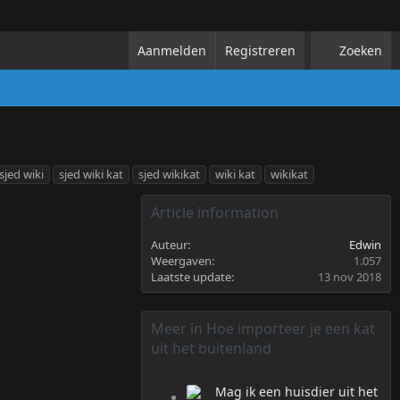
Aanmelden
Registreren
Zoeken
sjed wiki
sjed wiki kat
sjed wikikat
wiki kat
wikikat
Article information
Auteur
Edwin
Weergaven
1.057
Laatste update
13 nov 2018
Meer in Hoe importeer je een kat
uit het buitenland
Mag ik een huisdier uit het