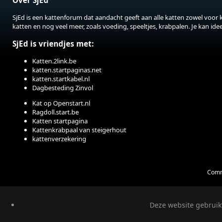
Over SjEd
SjEd is een kattenforum dat aandacht geeft aan alle katten zowel voor 
katten en nog veel meer, zoals voeding, speeltjes, krabpalen. Je kan id
SjEd is vriendjes met:
Katten.2link.be
katten.startpaginas.net
katten.startkabel.nl
Dagbesteding Zinvol
Kat op Openstart.nl
Ragdoll.start.be
Katten startpagina
Kattenkrabpaal van steigerhout
kattenverzekering
Comm
Deze website gebruikt