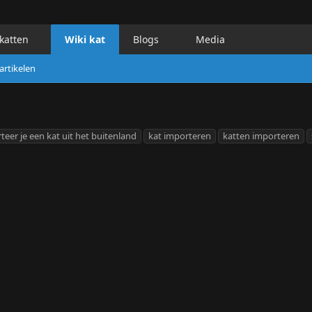
katten
Wiki kat
Blogs
Media
artikelen
eer je een kat uit het buitenland
kat importeren
katten importeren