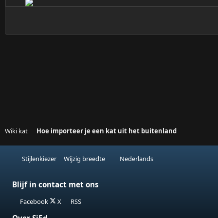
Wiki kat
Hoe importeer je een kat uit het buitenland
Stijlenkiezer
Wijzig breedte
Nederlands
Blijf in contact met ons
Facebook
X
RSS