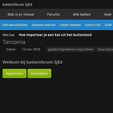
Kattenforum
SjEd
Wat is er nieuw
Forums
Alle katten
Voor 
Nieuwe artikelen
Nieuwe reacties
Latest reviews
Author list
Zoek 
Wiki kat
Hoe importeer je een kat uit het buitenland
Tanzania
A
P
T
Edwin
13 nov 2018
gezelschapsdieren importeren
hoe import
u
u
a
t
b
g
Welkom bij kattenforum SjEd
e
l
s
u
i
r
s
Registreren
Aanmelden
h
d
a
t
e