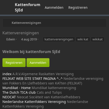
Kattenforum
Aanmelden
Registreren
SjEd
Kattenverenigingen
Kattenverenigingen
A
P
T
Edwin
4 aug 2019
kattenverenigingen
wiki kat
wikikat
u
u
a
t
b
g
Welkom bij kattenforum SjEd
e
l
s
u
i
r
s
Registreren
Aanmelden
h
d
index
A.R.V.Algemene Raskatten Vereniging
a
t
FELIKAT WEB SITE START PAGINA ^..^
Nederlandse vereniging
e
van Fokkers En LIefhebbers van KATten (FELIKAT)
Mundikat - Home
Mundikat kattenvereniging
The Dutch TICA club
Cats and Tulips
NEOCAT
Neocat Sociëteit van Kattenliefhebbers
Nederlandse Kattenfokkers Vereniging
Nederlandse
Kattenfokkers Vereniging