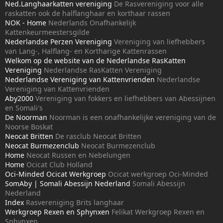
Ned.Langhaarkatten vereniging
De Rasvereniging voor alle
raskatten ook de halflanghaar en korthaar rassen
NOK - Home
Nederlands Onafhankelijk
Kattenkeurmeestersgilde
Nederlandse Perzen Vereniging
Vereniging van liefhebbers
van Lang-, Halflang- en Kortharige Kattenrassen
Welkom op de website van de Nederlandse RasKatten
Vereniging
Nederlandse RasKatten Vereniging
Nederlandse Vereniging van Kattenvrienden
Nederlandse
Vereniging van Kattenvrienden
Aby2000
Vereniging van fokkers en liefhebbers van Abessijnen
en Somali's
De Noorman
Noorman is een onafhankelijke vereniging van de
Noorse Boskat
Neocat Britten
De rasclub Neocat Britten
Neocat Burmezenclub
Neocat Burmezenclub
Home
Neocat Russen en Nebelungen
Home
Ocicat Club Holland
Oci-Minded Ocicat Werkgroep
Ocicat werkgroep Oci-Minded
SomAby | Somali Abessijn Nederland
Somali Abessijn
Nederland
Index
Rasvereniging Brits langhaar
Werkgroep Rexen en Sphynxen
Felikat Werkgroep Rexen en
Sphynxen