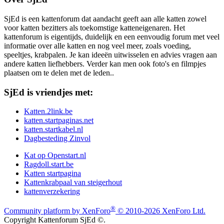
SjEd is een kattenforum dat aandacht geeft aan alle katten zowel
voor katten bezitters als toekomstige katteneigenaren. Het
kattenforum is eigentijds, duidelijk en een eenvoudig forum met veel
informatie over alle katten en nog veel meer, zoals voeding,
speeltjes, krabpalen. Je kan ideeën uitwisselen en advies vragen aan
andere katten liefhebbers. Verder kan men ook foto's en filmpjes
plaatsen om te delen met de leden..
SjEd is vriendjes met:
Katten.2link.be
katten.startpaginas.net
katten.startkabel.nl
Dagbesteding Zinvol
Kat op Openstart.nl
Ragdoll.start.be
Katten startpagina
Kattenkrabpaal van steigerhout
kattenverzekering
®
Community platform by XenForo
© 2010-2026 XenForo Ltd.
Copyright Kattenforum SjEd ©.