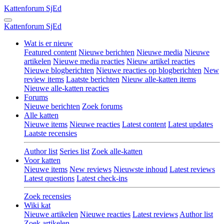
Kattenforum
SjEd
Kattenforum
SjEd
Wat is er nieuw
Featured content
Nieuwe berichten
Nieuwe media
Nieuwe
artikelen
Nieuwe media reacties
Nieuw artikel reacties
Nieuwe blogberichten
Nieuwe reacties op blogberichten
New
review items
Laatste berichten
Nieuw alle-katten items
Nieuwe alle-katten reacties
Forums
Nieuwe berichten
Zoek forums
Alle katten
Nieuwe items
Nieuwe reacties
Latest content
Latest updates
Laatste recensies
Author list
Series list
Zoek alle-katten
Voor katten
Nieuwe items
New reviews
Nieuwste inhoud
Latest reviews
Latest questions
Latest check-ins
Zoek recensies
Wiki kat
Nieuwe artikelen
Nieuwe reacties
Latest reviews
Author list
Zoek artikelen