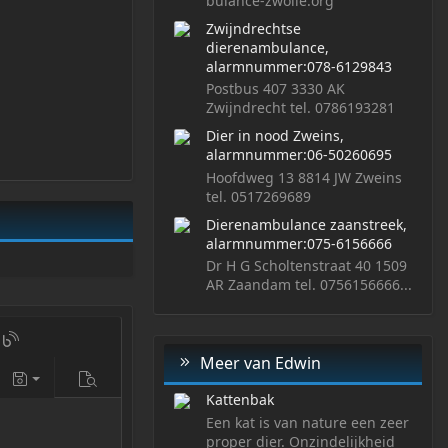
bulance-zwolle.org
Zwijndrechtse
dierenambulance,
alarmnummer:078-6129843
Postbus 407 3330 AK
Zwijndrecht tel. 0786193281
Dier in nood Zweins,
alarmnummer:06-50260695
Hoofdweg 13 8814 JW Zweins
tel. 0517269689
Dierenambulance zaanstreek,
alarmnummer:075-6156666
Dr H G Scholtenstraat 40 1509
AR Zaandam tel. 0756156666...
ten item invoegen
kat artikel invoegen
Blog inzending invoegen
Meer van Edwin
t
maken
uw
 code aan/uit
Concepten
Bekijk
Kattenbak
ept
Een kat is van nature een zeer
proper dier. Onzindelijkheid