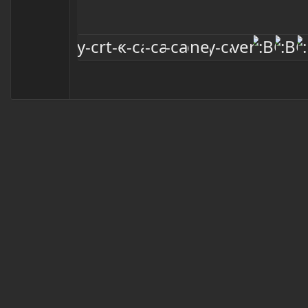
Book Antiqua
Heading 3
18
Courier New
22
Georgia
26
Tahoma
Times New Roman
Trebuchet MS
Verdana