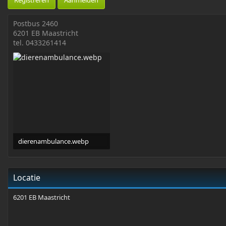
Registreren
Aanmelden
h
d
Postbus 2460
a
t
6201 EB Maastricht
e
tel. 0433261414
dierenambulance.webp
9,3 KB · Weergaven: 348
Locatie
6201 EB Maastricht