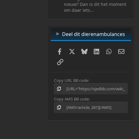
nieuw? Dan is dit het moment
om daar iets...
Deel dit dierenambulances
Facebook
X
Bluesky
LinkedIn
WhatsApp
E-mail
Link
Copy URL BB code
Copy AMS BB code