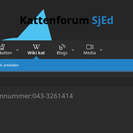
Kattenforum
SjEd
katten
Wiki kat
Blogs
Media
k artikelen
armnummer:043-3261414