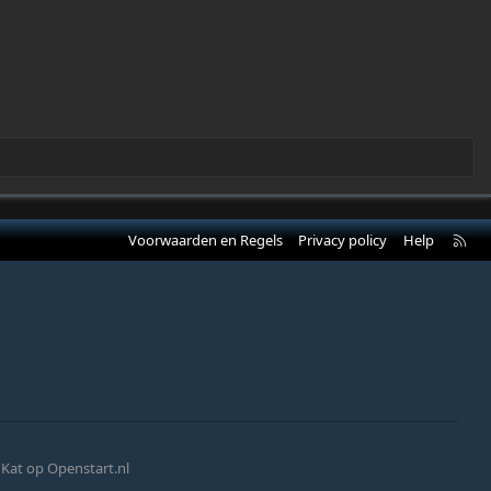
R
Voorwaarden en Regels
Privacy policy
Help
S
S
Kat op Openstart.nl