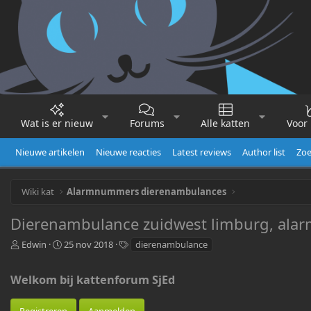
Wat is er nieuw
Forums
Alle katten
Voor 
Nieuwe artikelen
Nieuwe reacties
Latest reviews
Author list
Zoe
Wiki kat
Alarmnummers dierenambulances
Dierenambulance zuidwest limburg, al
A
P
T
Edwin
25 nov 2018
dierenambulance
u
u
a
t
b
g
Welkom bij kattenforum SjEd
e
l
s
u
i
r
s