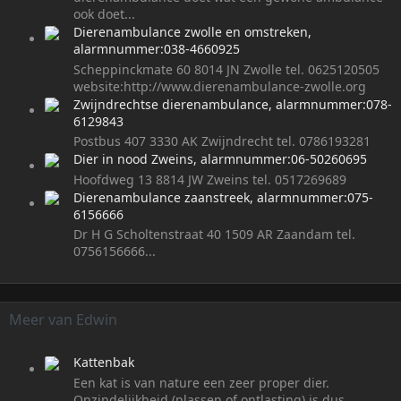
ook doet...
Dierenambulance zwolle en omstreken,
alarmnummer:038-4660925
Scheppinckmate 60 8014 JN Zwolle tel. 0625120505
website:http://www.dierenambulance-zwolle.org
Zwijndrechtse dierenambulance, alarmnummer:078-
6129843
Postbus 407 3330 AK Zwijndrecht tel. 0786193281
Dier in nood Zweins, alarmnummer:06-50260695
Hoofdweg 13 8814 JW Zweins tel. 0517269689
Dierenambulance zaanstreek, alarmnummer:075-
6156666
Dr H G Scholtenstraat 40 1509 AR Zaandam tel.
0756156666...
Meer van Edwin
Kattenbak
Een kat is van nature een zeer proper dier.
Onzindelijkheid (plassen of ontlasting) is dus...