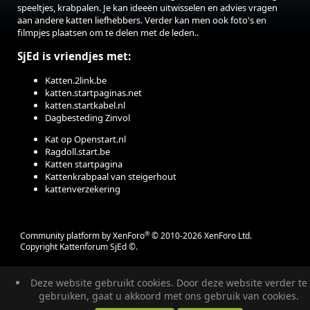
speeltjes, krabpalen. Je kan ideeën uitwisselen en advies vragen
aan andere katten liefhebbers. Verder kan men ook foto's en
filmpjes plaatsen om te delen met de leden..
SjEd is vriendjes met:
Katten.2link.be
katten.startpaginas.net
katten.startkabel.nl
Dagbesteding Zinvol
Kat op Openstart.nl
Ragdoll.start.be
Katten startpagina
Kattenkrabpaal van steigerhout
kattenverzekering
®
Community platform by XenForo
© 2010-2026 XenForo Ltd.
Copyright Kattenforum SjEd ©.
Deze website gebruikt cookies. Door deze website verder te
gebruiken, gaat u akkoord met ons gebruik van cookies.