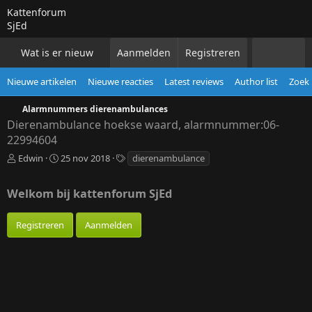
Kattenforum
SjEd
Wat is er nieuw
Aanmelden
Forums
Registreren
Alle katten
Voor 
Nieuwe artikelen
Nieuwe reacties
Latest reviews
Author list
Zoek 
Alarmnummers dierenambulances
Dierenambulance hoekse waard, alarmnummer:06-
22994604
A
P
T
Edwin
25 nov 2018
dierenambulance
u
u
a
t
b
g
Welkom bij kattenforum SjEd
e
l
s
u
i
r
s
Registreren
Aanmelden
h
d
a
t
e