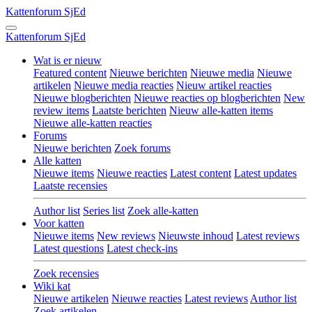
Kattenforum
SjEd
Kattenforum
SjEd
Wat is er nieuw
Featured content
Nieuwe berichten
Nieuwe media
Nieuwe
artikelen
Nieuwe media reacties
Nieuw artikel reacties
Nieuwe blogberichten
Nieuwe reacties op blogberichten
New
review items
Laatste berichten
Nieuw alle-katten items
Nieuwe alle-katten reacties
Forums
Nieuwe berichten
Zoek forums
Alle katten
Nieuwe items
Nieuwe reacties
Latest content
Latest updates
Laatste recensies
Author list
Series list
Zoek alle-katten
Voor katten
Nieuwe items
New reviews
Nieuwste inhoud
Latest reviews
Latest questions
Latest check-ins
Zoek recensies
Wiki kat
Nieuwe artikelen
Nieuwe reacties
Latest reviews
Author list
Zoek artikelen