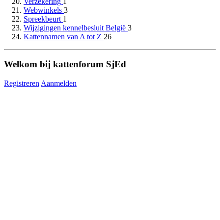
Verzekering
1
Webwinkels
3
Spreekbeurt
1
Wijzigingen kennelbesluit België
3
Kattennamen van A tot Z
26
Welkom bij kattenforum SjEd
Registreren
Aanmelden