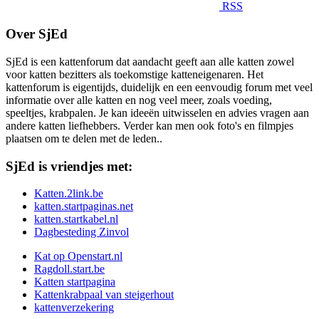
RSS
Over SjEd
SjEd is een kattenforum dat aandacht geeft aan alle katten zowel
voor katten bezitters als toekomstige katteneigenaren. Het
kattenforum is eigentijds, duidelijk en een eenvoudig forum met veel
informatie over alle katten en nog veel meer, zoals voeding,
speeltjes, krabpalen. Je kan ideeën uitwisselen en advies vragen aan
andere katten liefhebbers. Verder kan men ook foto's en filmpjes
plaatsen om te delen met de leden..
SjEd is vriendjes met:
Katten.2link.be
katten.startpaginas.net
katten.startkabel.nl
Dagbesteding Zinvol
Kat op Openstart.nl
Ragdoll.start.be
Katten startpagina
Kattenkrabpaal van steigerhout
kattenverzekering