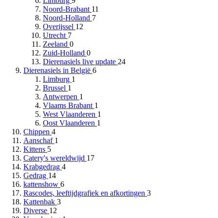
Limburg
9
Noord-Brabant
11
Noord-Holland
7
Overijssel
12
Utrecht
7
Zeeland
0
Zuid-Holland
0
Dierenasiels live update
24
Dierenasiels in België
6
Limburg
1
Brussel
1
Antwerpen
1
Vlaams Brabant
1
West Vlaanderen
1
Oost Vlaanderen
1
Chippen
4
Aanschaf
1
Kittens
5
Catery's wereldwijd
17
Krabgedrag
4
Gedrag
14
kattenshow
6
Rascodes, leeftijdgrafiek en afkortingen
3
Kattenbak
3
Diverse
12