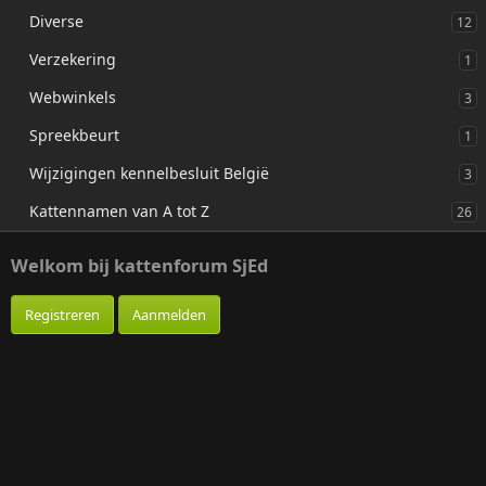
Diverse
12
Verzekering
1
Webwinkels
3
Spreekbeurt
1
Wijzigingen kennelbesluit België
3
Kattennamen van A tot Z
26
Welkom bij kattenforum SjEd
Registreren
Aanmelden