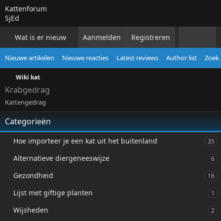
Kattenforum
SjEd
Wat is er nieuw
Aanmelden
Forums
Registreren
Alle katten
Voor 
Nieuwe artikelen
Nieuwe reacties
Latest reviews
Author list
Zoek 
Wiki kat
Krabgedrag
Kattengedrag
Categorieën
Hoe importeer je een kat uit het buitenland
35
Alternatieve diergeneeswijze
6
Gezondheid
16
Lijst met giftige planten
1
Wijsheden
2