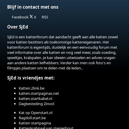
Blijf in contact met ons
Facebook
X
RSS
Over SjEd
SjEd is een kattenforum dat aandacht geeft aan alle katten zowel
voor katten bezitters als toekomstige katteneigenaren. Het
kattenforum is eigentijds, duidelijk en een eenvoudig forum met
veel informatie over alle katten en nog veel meer, zoals voeding,
speeltjes, krabpalen. Je kan ideeën uitwisselen en advies vragen
aan andere katten liefhebbers. Verder kan men ook foto's en
filmpjes plaatsen om te delen met de leden..
SjEd is vriendjes met:
Katten.2link.be
katten.startpaginas.net
katten.startkabel.nl
Dagbesteding Zinvol
Kat op Openstart.nl
Ragdoll.start.be
Katten startpagina
Kattenkrabpaal van steigerhout