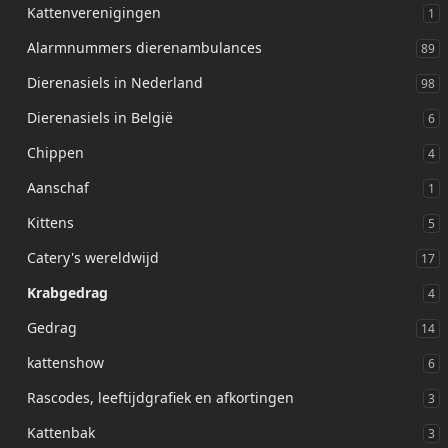
Kattenverenigingen
1
Alarmnummers dierenambulances
89
Dierenasiels in Nederland
98
Dierenasiels in België
6
Chippen
4
Aanschaf
1
Kittens
5
Catery's wereldwijd
17
Krabgedrag
4
Gedrag
14
kattenshow
6
Rascodes, leeftijdgrafiek en afkortingen
3
Kattenbak
3