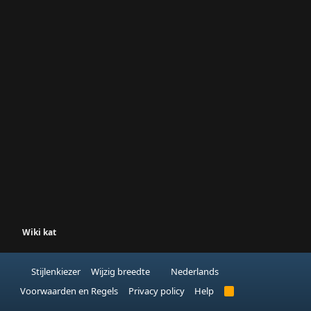
Wiki kat
Stijlenkiezer
Wijzig breedte
Nederlands
Voorwaarden en Regels
Privacy policy
Help
R
S
S