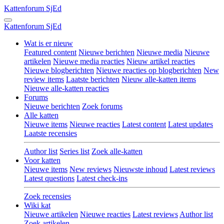
Kattenforum
SjEd
Kattenforum
SjEd
Wat is er nieuw
Featured content
Nieuwe berichten
Nieuwe media
Nieuwe
artikelen
Nieuwe media reacties
Nieuw artikel reacties
Nieuwe blogberichten
Nieuwe reacties op blogberichten
New
review items
Laatste berichten
Nieuw alle-katten items
Nieuwe alle-katten reacties
Forums
Nieuwe berichten
Zoek forums
Alle katten
Nieuwe items
Nieuwe reacties
Latest content
Latest updates
Laatste recensies
Author list
Series list
Zoek alle-katten
Voor katten
Nieuwe items
New reviews
Nieuwste inhoud
Latest reviews
Latest questions
Latest check-ins
Zoek recensies
Wiki kat
Nieuwe artikelen
Nieuwe reacties
Latest reviews
Author list
Zoek artikelen