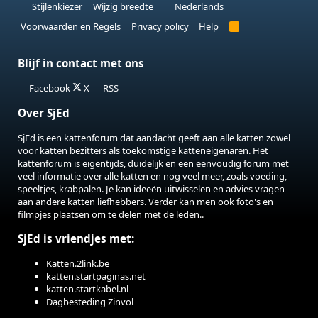
Stijlenkiezer
Wijzig breedte
Nederlands
Voorwaarden en Regels
Privacy policy
Help
R
S
S
Blijf in contact met ons
Facebook
X
RSS
Over SjEd
SjEd is een kattenforum dat aandacht geeft aan alle katten zowel
voor katten bezitters als toekomstige katteneigenaren. Het
kattenforum is eigentijds, duidelijk en een eenvoudig forum met
veel informatie over alle katten en nog veel meer, zoals voeding,
speeltjes, krabpalen. Je kan ideeën uitwisselen en advies vragen
aan andere katten liefhebbers. Verder kan men ook foto's en
filmpjes plaatsen om te delen met de leden..
SjEd is vriendjes met:
Katten.2link.be
katten.startpaginas.net
katten.startkabel.nl
Dagbesteding Zinvol