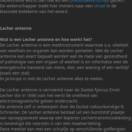
radiësthesie wordt dan ook als een
pseudowetenschap
gezien.
De wetenschapper zoekt hier immers naar een
straal
in de
klassieke betekenis van het woord.
Lecher antenne
Wat is een Lecher antenne en hoe werkt het?
De Lecher antenne is een meetinstrument waarmee o.a. vitaliteit
van weefsels en organen kan worden gemeten. Met de Lecher
antenne kan exact bepaalt worden wat de mate van gezondheid
of pathologie van een orgaan of weefsel is en informatie over de
energetische toestand van mens, dier, een woning of een verblijf
(zoals een stal).
In principe is met de Lecher antenne alles te meten.
De Lecher antenne is vernoemd naar de Duitse fysicus Ernst
Lecher die in 1890 voor het eerst de snelheid van
electromagnetische golven onderzocht.
De antenne zelf is ontworpen door de Duitse natuurkundige R.
Schneider. De Lecher antenne bestaat uit een kunststof plaatje
van epoxyglasvezel waarop een koperen Lechertransmissieleiding
is bevestigd die voorzien is van een maatverdeling.
Deze meetlat kan met een schuifje op verschillende golflengtes