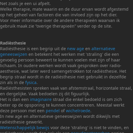
Net zoals je een ui afpelt.
Welke therapie, mate waarin en de duur ervan wordt afgestemd
op het geheel van factoren die van invloed zijn op het dier.
Voor meer informatie over de andere therapieën waarvan ik
gebruik maak zie “overige therapieën” verder op de site.
Radiësthesie
Radiësthesie is een begrip uit de
new age
en
alternatieve
geneeswijzen
en betekent het werken met 'straling' die een
gevoelig persoon beweert te kunnen voelen met zijn of haar
lichaam. In oudere werken wordt vaak gesproken over radio-
aesthesie, wat later werd samengetrokken tot radiësthesie. Het
begrip straal wordt in de radiësthesie niet gebruikt in dezelfde
zin als in de
fysica
.
Radiësthesisten spreken vaak van afstemstraal, horizontale straal,
en dergelijke. Vaak bedoelen zij dit figuurlijk.
Het is dan een
imaginaire
straal die enkel bedoeld is om zich
beter op de opsporing te kunnen concentreren. Meestal werkt
deze persoon met een
pendel
of
wichelroede
.
In new age en alternatieve geneeswijzen wordt dikwijls met
radiësthesie gewerkt.
Wetenschappelijk bewijs
voor deze 'straling' is niet te vinden, en