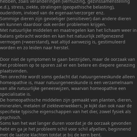
hebben, zoals veranderingen (verhuizing, gezinssamenstelling
e.d.), stress, ziekte, stralingen (geopathische belasting),
ouderdom, invloed van de eigenaar/verzorger enz.
Sommige dieren zijn gevoeliger (sensitiever) dan andere dieren
en kunnen daardoor ook eerder problemen krijgen.
Met natuurlijke middelen en maatregelen kan het lichaam weer in
balans gebracht worden en kan het natuurlijk zelfgenezend
vermogen (=weerstand), wat altijd aanwezig is, gestimuleerd
worden en zo leiden naar herstel.
Door niet de symptomen te gaan bestrijden, maar de oorzaak van
het probleem op te sporen zal er een betere en diepere genezing
plaatsvinden.
Ten onrechte wordt soms gedacht dat natuurgeneeskunde alleen
homeopathie is, maar natuurgeneeskunde is een verzamelnaam
van alle natuurlijke geneeswijzen, waarvan homeopathie een
specialisatie is.
De homeopathische middelen zijn gemaakt van planten, dieren,
mineralen, metalen of ziekteverwekkers, Je kijkt dan ook naar de
specifieke typische eigenschappen van het dier, zowel fysiek als
psychisch.
Soms kan het wat langer duren voordat je de oorzaak gevonden
hebt en ga je het probleem schil voor schil afpellen, beginnend
met de laatste klachten totdat je bij de kern bent.