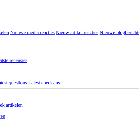
kelen
Nieuwe media reacties
Nieuw artikel reacties
Nieuwe blogbericht
atste recensies
test questions
Latest check-ins
ek artikelen
ken