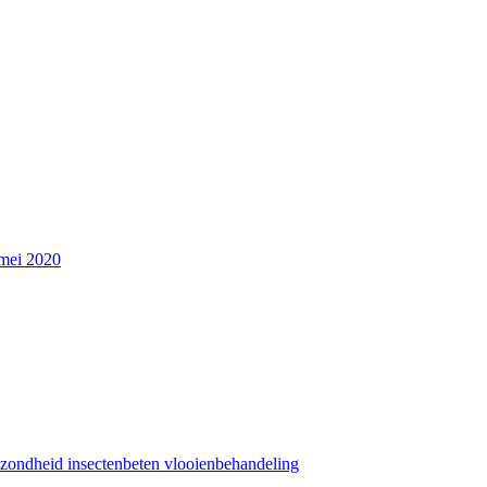
mei 2020
ezondheid
insectenbeten
vlooienbehandeling