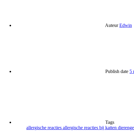
Auteur
Edwin
Publish date
5 
Tags
allergische reacties
allergische reacties bij katten
diereng