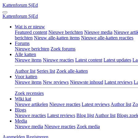
Kattenforum
SjEd
Kattenforum
SjEd
Wat is er nieuw
Featured content
Nieuwe berichten
Nieuwe media
Nieuwe arti
berichten
Nieuw alle-katten items
Nieuwe alle-katten reacties
Forums
Nieuwe berichten
Zoek forums
Alle katten
Nieuwe items
Nieuwe reacties
Latest content
Latest updates
La
Author list
Series list
Zoek alle-katten
Voor katten
Nieuwe items
New reviews
Nieuwste inhoud
Latest reviews
La
Zoek recensies
Wiki kat
Nieuwe artikelen
Nieuwe reacties
Latest reviews
Author list
Zo
Blogs
Nieuwe reacties
Latest reviews
Blog lijst
Author list
Blogs zoe
Media
Nieuwe media
Nieuwe reacties
Zoek media
Aanmelden
Registreren