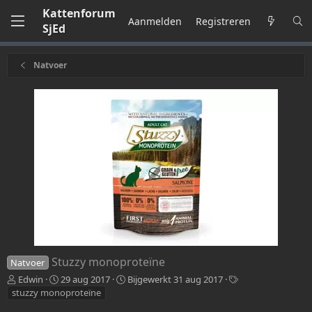
Kattenforum
Aanmelden
Registreren
SjEd
Natvoer
Stuzzy monoproteïne
Natvoer
T
C
T
Edwin
29 aug 2017
Bijgewerkt
31 aug 2017
o
r
a
stuzzy monoproteïne
e
e
g