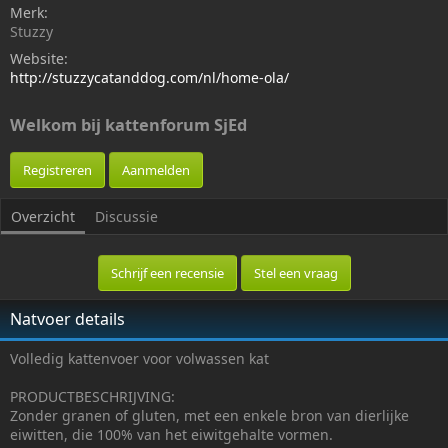
g
a
s
Merk
e
t
Stuzzy
v
e
Website
o
d
http://stuzzycatanddog.com/nl/home-ola/
e
a
g
t
d
e
Welkom bij kattenforum SjEd
d
o
o
Registreren
Aanmelden
r
Overzicht
Discussie
Schrijf een recensie
Stel een vraag
Natvoer details
Volledig kattenvoer voor volwassen kat
PRODUCTBESCHRIJVING:
Zonder granen of gluten, met een enkele bron van dierlijke
eiwitten, die 100% van het eiwitgehalte vormen.