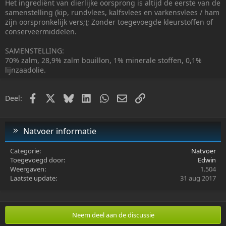
Het ingrediënt van dierlijke oorsprong is altijd de eerste van de
samenstelling (kip, rundvlees, kalfsvlees en varkensvlees / ham
zijn oorspronkelijk vers;); Zonder toegevoegde kleurstoffen of
conserveermiddelen.
SAMENSTELLING:
70% zalm, 28,9% zalm bouillon, 1% minerale stoffen, 0,1%
lijnzaadolie.
Facebook
X
Bluesky
LinkedIn
WhatsApp
E-mail
Link
Deel:
Natvoer informatie
Categorie
Natvoer
Toegevoegd door
Edwin
Weergaven
1.504
Laatste update
31 aug 2017
Neem deel aan de discussie