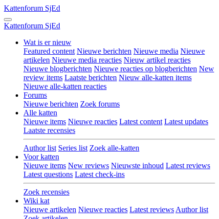
Kattenforum
SjEd
Kattenforum
SjEd
Wat is er nieuw
Featured content
Nieuwe berichten
Nieuwe media
Nieuwe
artikelen
Nieuwe media reacties
Nieuw artikel reacties
Nieuwe blogberichten
Nieuwe reacties op blogberichten
New
review items
Laatste berichten
Nieuw alle-katten items
Nieuwe alle-katten reacties
Forums
Nieuwe berichten
Zoek forums
Alle katten
Nieuwe items
Nieuwe reacties
Latest content
Latest updates
Laatste recensies
Author list
Series list
Zoek alle-katten
Voor katten
Nieuwe items
New reviews
Nieuwste inhoud
Latest reviews
Latest questions
Latest check-ins
Zoek recensies
Wiki kat
Nieuwe artikelen
Nieuwe reacties
Latest reviews
Author list
Zoek artikelen