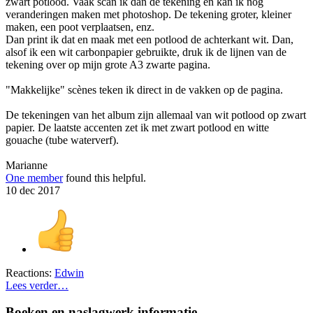
zwart potlood. Vaak scan ik dan de tekening en kan ik nog
veranderingen maken met photoshop. De tekening groter, kleiner
maken, een poot verplaatsen, enz.
Dan print ik dat en maak met een potlood de achterkant wit. Dan,
alsof ik een wit carbonpapier gebruikte, druk ik de lijnen van de
tekening over op mijn grote A3 zwarte pagina.
"Makkelijke" scènes teken ik direct in de vakken op de pagina.
De tekeningen van het album zijn allemaal van wit potlood op zwart
papier. De laatste accenten zet ik met zwart potlood en witte
gouache (tube waterverf).
Marianne
One member
found this helpful.
10 dec 2017
Reactions:
Edwin
Lees verder…
Boeken en naslagwerk informatie