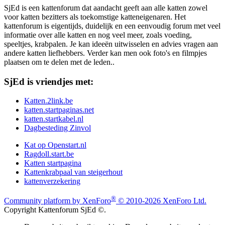
SjEd is een kattenforum dat aandacht geeft aan alle katten zowel
voor katten bezitters als toekomstige katteneigenaren. Het
kattenforum is eigentijds, duidelijk en een eenvoudig forum met veel
informatie over alle katten en nog veel meer, zoals voeding,
speeltjes, krabpalen. Je kan ideeën uitwisselen en advies vragen aan
andere katten liefhebbers. Verder kan men ook foto's en filmpjes
plaatsen om te delen met de leden..
SjEd is vriendjes met:
Katten.2link.be
katten.startpaginas.net
katten.startkabel.nl
Dagbesteding Zinvol
Kat op Openstart.nl
Ragdoll.start.be
Katten startpagina
Kattenkrabpaal van steigerhout
kattenverzekering
®
Community platform by XenForo
© 2010-2026 XenForo Ltd.
Copyright Kattenforum SjEd ©.