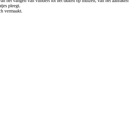
van het vangen van vlinders tot het tikken op muizen, van het aanraken v
tjes pleegt.
ich vermaakt.