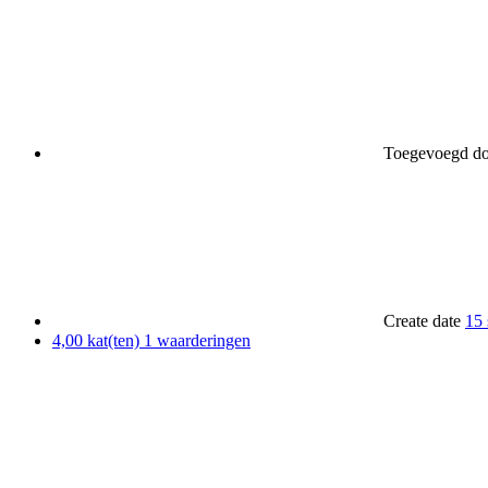
Toegevoegd d
Create date
15 
4,00 kat(ten)
1 waarderingen