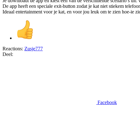
Je downloadt de app en kiest een van de verschillende scenario’s uit: 
De app heeft een speciale exit-button zodat je kat niet stiekem telefoon
Ideaal entertainment voor je kat, en voor jou leuk om te zien hoe-ie z
Reactions:
Zusje777
Deel:
Facebook