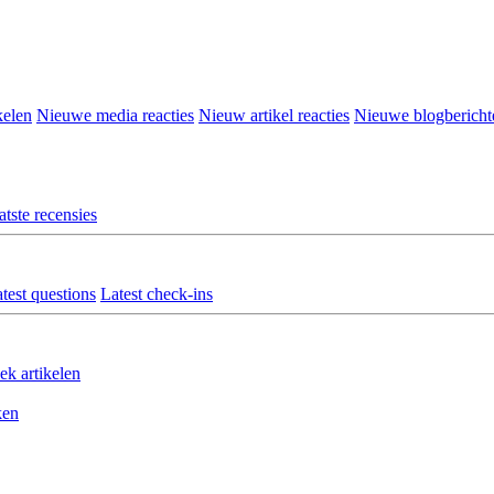
kelen
Nieuwe media reacties
Nieuw artikel reacties
Nieuwe blogbericht
atste recensies
test questions
Latest check-ins
ek artikelen
ken