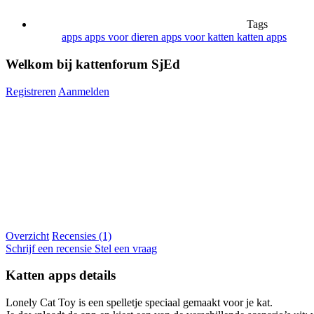
Tags
apps
apps voor dieren
apps voor katten
katten apps
Welkom bij kattenforum SjEd
Registreren
Aanmelden
Overzicht
Recensies (1)
Schrijf een recensie
Stel een vraag
Katten apps details
Lonely Cat Toy is een spelletje speciaal gemaakt voor je kat.