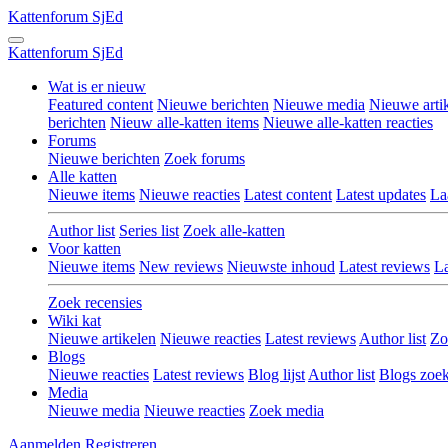
Kattenforum
SjEd
Kattenforum
SjEd
Wat is er nieuw
Featured content
Nieuwe berichten
Nieuwe media
Nieuwe arti
berichten
Nieuw alle-katten items
Nieuwe alle-katten reacties
Forums
Nieuwe berichten
Zoek forums
Alle katten
Nieuwe items
Nieuwe reacties
Latest content
Latest updates
La
Author list
Series list
Zoek alle-katten
Voor katten
Nieuwe items
New reviews
Nieuwste inhoud
Latest reviews
La
Zoek recensies
Wiki kat
Nieuwe artikelen
Nieuwe reacties
Latest reviews
Author list
Zo
Blogs
Nieuwe reacties
Latest reviews
Blog lijst
Author list
Blogs zoe
Media
Nieuwe media
Nieuwe reacties
Zoek media
Aanmelden
Registreren