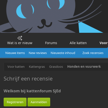
Wat is er nieuw
Forums
Alle katten
Voor
Nieuwe items
New reviews
Nieuwste inhoud
Zoek recensies
Voor katten
Kattengras
Grasdoos
Honden en vuurwerk
Schrijf een recensie
Welkom bij kattenforum SjEd
Registreren
Aanmelden