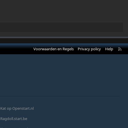
R
Voorwaarden en Regels
Privacy policy
Help
S
S
Kat op Openstart.nl
Ragdoll.start.be