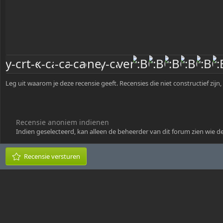
Heading 3
18
Georgia
22
Tahoma
26
Times New Roman
Trebuchet MS
Verdana
Leg uit waarom je deze recensie geeft. Recensies die niet constructief zi
Recensie anoniem indienen
Indien geselecteerd, kan alleen de beheerder van dit forum zien wie d
Recensie versturen