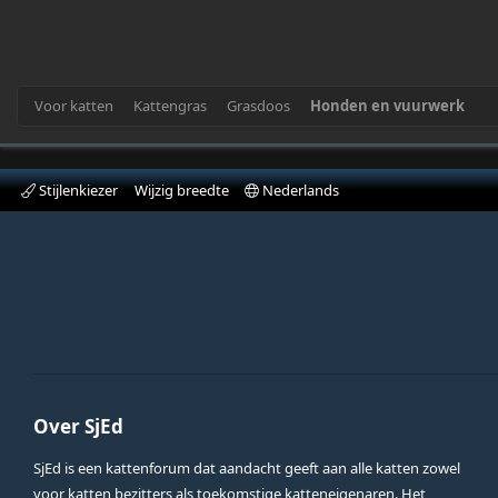
Voor katten
Kattengras
Grasdoos
Honden en vuurwerk
Stijlenkiezer
Wijzig breedte
Nederlands
Over SjEd
SjEd is een kattenforum dat aandacht geeft aan alle katten zowel
voor katten bezitters als toekomstige katteneigenaren. Het