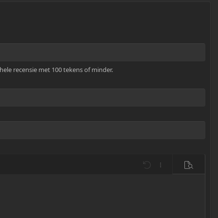
hele recensie met 100 tekens of minder.
voegen
es…
Ongedaan maken
Meer Opties…
Bekijk
 invoegen
kel invoegen
zending invoegen