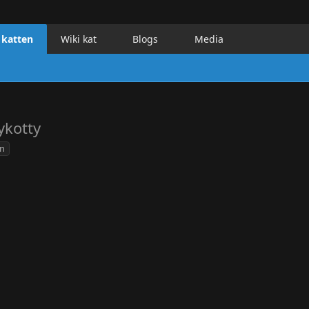
 katten
Wiki kat
Blogs
Media
ykotty
on