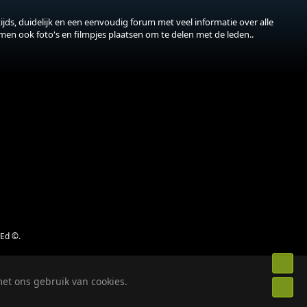
jds, duidelijk en een eenvoudig forum met veel informatie over alle
 men ook foto's en filmpjes plaatsen om te delen met de leden..
jEd ©.
Bove
et ons gebruik van cookies.
Onde