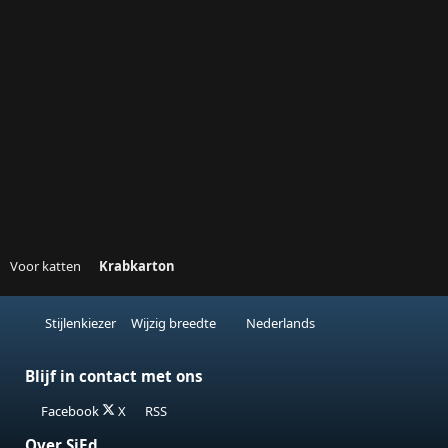
Voor katten
Krabkarton
Stijlenkiezer
Wijzig breedte
Nederlands
Blijf in contact met ons
Facebook
X
RSS
Over SjEd