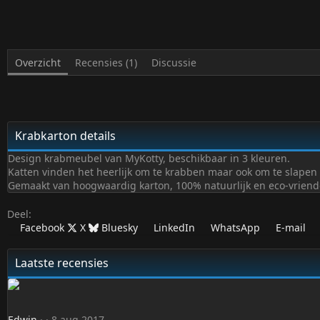
Overzicht
Recensies (1)
Discussie
Krabkarton details
Design krabmeubel van MyKotty, beschikbaar in 3 kleuren.
Katten vinden het heerlijk om te krabben maar ook om te slapen 
Gemaakt van hoogwaardig karton, 100% natuurlijk en eco-vriendel
Deel:
Facebook
X
Bluesky
LinkedIn
WhatsApp
E-mail
Laatste recensies
5
Edwin
8 aug 2017