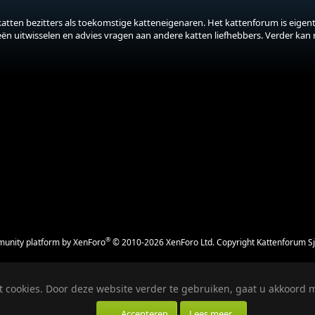
katten bezitters als toekomstige katteneigenaren. Het kattenforum is eigenti
eeën uitwisselen en advies vragen aan andere katten liefhebbers. Verder kan
®
unity platform by XenForo
© 2010-2026 XenForo Ltd.
Copyright Kattenforum S
 cookies. Door deze website verder te gebruiken, gaat u akkoord m
Accepteren
Lees meer…