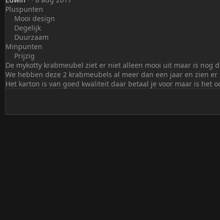
,
Pluspunten
0
Mooi design
0
Degelijk
k
Duurzaam
a
Minpunten
t
Prijzig
(
De mykotty krabmeubel ziet er niet alleen mooi uit maar is nog d
t
We hebben deze 2 krabmeubels al meer dan een jaar en zien er 
e
Het karton is van goed kwaliteit daar betaal je voor maar is het 
n
)