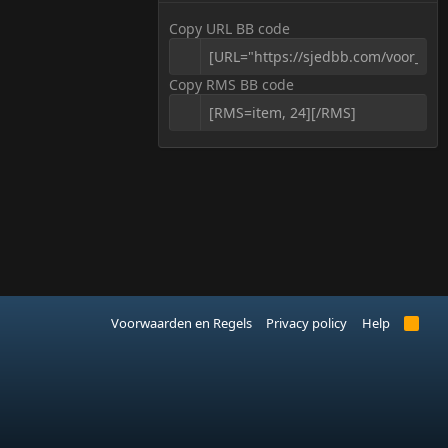
Copy URL BB code
Copy RMS BB code
Voorwaarden en Regels
Privacy policy
Help
R
S
S