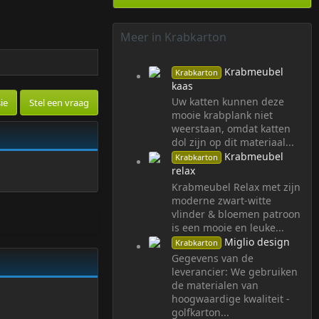
k
a
t
Meer in Krabkarton
(
t
e
Krabmeubel
Krabkarton
n
kaas
)
Uw katten kunnen deze
ie
Stel een vraag
mooie krabplank niet
weerstaan, omdat katten
dol zijn op dit materiaal...
Krabmeubel
Krabkarton
relax
Krabmeubel Relax met zijn
moderne zwart-witte
vlinder & bloemen patroon
is een mooie en leuke...
Miglio design
Krabkarton
Gegevens van de
leverancier: We gebruiken
de materialen van
hoogwaardige kwaliteit -
golfkarton...