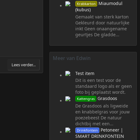
Miaumodul
Krabkarton
(kubus)
Gemaakt van sterk karton
Gekleurd door natuurlijke
inkt Geen onaangename
geurtjes De gladde...
Meer van Edwin
Lees verder…
Test item
Dit is een test voor de
standaard logo als er geen
foto bij geplaatst wordt.
Grasdoos
Kattengras
De Grasdoos als ligweide
en knabbelgras voor jouw
poezebeest De natuur
dichtbij met een...
Petoneer |
Drinkfontein
SMART DRINKFONTEIN