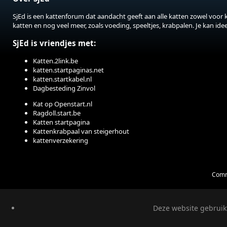
SjEd is een kattenforum dat aandacht geeft aan alle katten zowel voor 
katten en nog veel meer, zoals voeding, speeltjes, krabpalen. Je kan id
SjEd is vriendjes met:
Katten.2link.be
katten.startpaginas.net
katten.startkabel.nl
Dagbesteding Zinvol
Kat op Openstart.nl
Ragdoll.start.be
Katten startpagina
Kattenkrabpaal van steigerhout
kattenverzekering
Comm
Deze website gebruikt