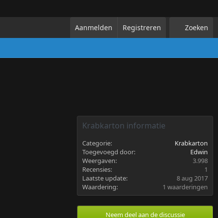
Aanmelden
Registreren
Zoeken
Krabkarton informatie
Categorie
Krabkarton
Toegevoegd door
Edwin
Weergaven
3.998
Recensies
1
Laatste update
8 aug 2017
5
Waardering
1 waarderingen
,
0
0
Neem deel aan de discussie