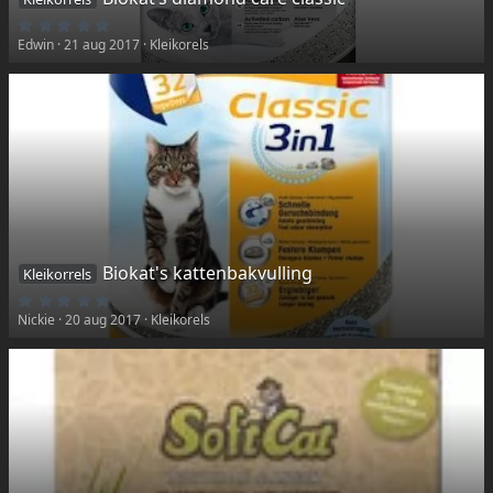
5
,
Edwin
21 aug 2017
Kleikorels
0
0
k
a
t
(
t
e
n
)
Biokat's kattenbakvulling
Kleikorrels
5
,
Nickie
20 aug 2017
Kleikorels
0
0
k
a
t
(
t
e
n
)