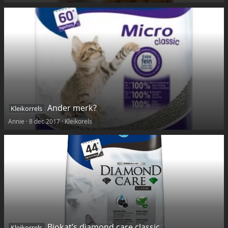
Ander merk?
Kleikorrels
Annie
8 dec 2017
Kleikorels
Biokat’s diamond care classic
Kleikorrels