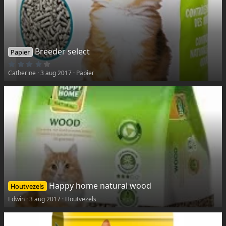
Breeder select
Papier
4
,
Catherine
3 aug 2017
Papier
0
0
k
a
t
(
t
e
n
)
Happy home natural wood
Houtvezels
Edwin
3 aug 2017
Houtvezels