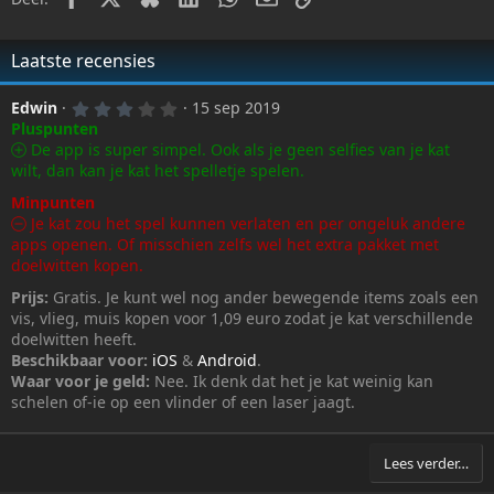
Laatste recensies
3
Edwin
15 sep 2019
,
Pluspunten
0
De app is super simpel. Ook als je geen selfies van je kat
0
k
wilt, dan kan je kat het spelletje spelen.
a
t
Minpunten
(
Je kat zou het spel kunnen verlaten en per ongeluk andere
t
apps openen. Of misschien zelfs wel het extra pakket met
e
n
doelwitten kopen.
)
Prijs:
Gratis. Je kunt wel nog ander bewegende items zoals een
vis, vlieg, muis kopen voor 1,09 euro zodat je kat verschillende
doelwitten heeft.
Beschikbaar voor:
iOS
&
Android
.
Waar voor je geld:
Nee. Ik denk dat het je kat weinig kan
schelen of-ie op een vlinder of een laser jaagt.
Lees verder…