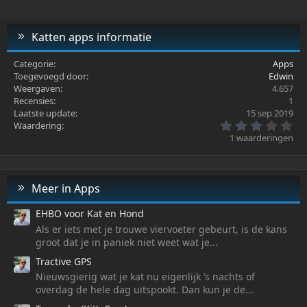
Katten apps informatie
Categorie
Apps
Toegevoegd door
Edwin
Weergaven
4.657
Recensies
1
Laatste update
15 sep 2019
3
Waardering
,
1 waarderingen
0
0
k
a
t
Meer in Apps
(
t
EHBO voor Kat en Hond
e
n
Als er iets met je trouwe viervoeter gebeurt, is de kans
)
groot dat je in paniek niet weet wat je...
Tractive GPS
Nieuwsgierig wat je kat nu eigenlijk ’s nachts of
overdag de hele dag uitspookt. Dan kun je de...