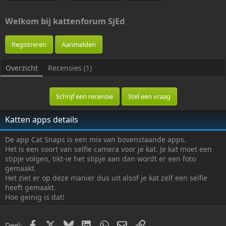
e
e
g
0
k
g
a
s
a
e
t
Welkom bij kattenforum SjEd
t
v
e
(
t
o
d
e
Registreren
Aanmelden
e
a
n
)
g
t
d
e
Overzicht
Recensies (1)
d
o
o
Schrijf een recensie
Stel een vraag
r
Katten apps details
De app Cat Snaps is een mix van bovenstaande apps.
Het is een soort van selfie camera voor je kat. Je kat moet een
stipje volgen, tikt-ie het stipje aan dan wordt er een foto
gemaakt.
Het ziet er op deze manier dus uit alsof je kat zelf een selfie
heeft gemaakt.
Hoe geinig is dat!
Facebook
X
Bluesky
LinkedIn
WhatsApp
E-mail
Link
Deel: