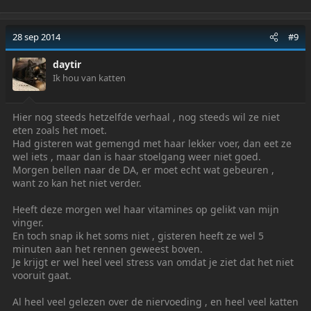
e
a
c
28 sep 2014
#9
t
i
daytir
o
Ik hou van katten
n
s
:
Hier nog steeds hetzelfde verhaal , nog steeds wil ze niet
eten zoals het moet.
Had gisteren wat gemengd met haar lekker voer, dan eet ze
wel iets , maar dan is haar stoelgang weer niet goed.
Morgen bellen naar de DA, er moet echt wat gebeuren ,
want zo kan het niet verder.
Heeft deze morgen wel haar vitamines op gelikt van mijn
vinger.
En toch snap ik het soms niet , gisteren heeft ze wel 5
minuten aan het rennen geweest boven.
Je krijgt er wel heel veel stress van omdat je ziet dat het niet
vooruit gaat.
Al heel veel gelezen over de niervoeding , en heel veel katten