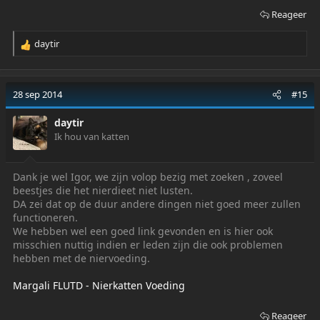
Reageer
daytir
R
e
a
c
28 sep 2014
#15
t
i
daytir
o
Ik hou van katten
n
s
:
Dank je wel Igor, we zijn volop bezig met zoeken , zoveel
beestjes die het nierdieet niet lusten.
DA zei dat op de duur andere dingen niet goed meer zullen
functioneren.
We hebben wel een goed link gevonden en is hier ook
misschien nuttig indien er leden zijn die ook problemen
hebben met de niervoeding.
Margali FLUTD - Nierkatten Voeding
Reageer