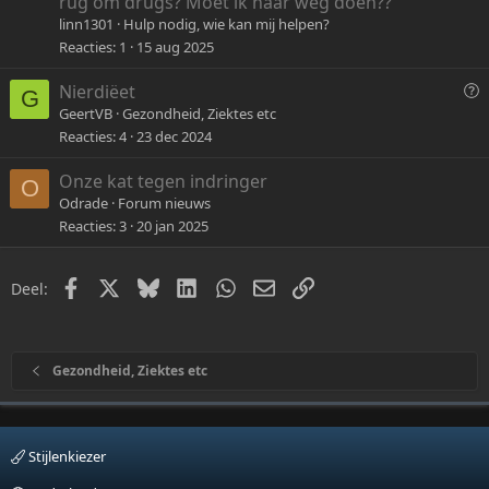
rug om drugs? Moet ik haar weg doen??
s
linn1301
Hulp nodig, wie kan mij helpen?
t
Reacties
1
15 aug 2025
i
o
Nierdiëet
G
n
u
GeertVB
Gezondheid, Ziektes etc
e
Reacties
4
23 dec 2024
s
t
Onze kat tegen indringer
O
i
Odrade
Forum nieuws
o
Reacties
3
20 jan 2025
n
Facebook
X
Bluesky
LinkedIn
WhatsApp
E-mail
Link
Deel:
Gezondheid, Ziektes etc
Stijlenkiezer