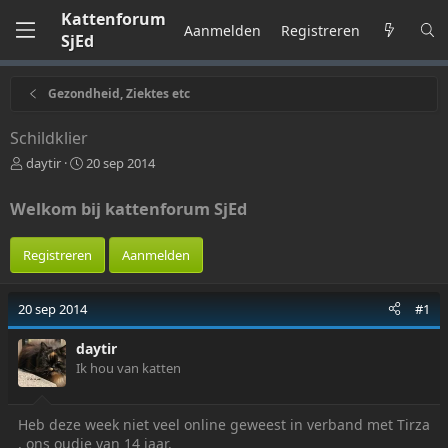
Kattenforum
Aanmelden
Registreren
SjEd
Gezondheid, Ziektes etc
Schildklier
O
S
daytir
20 sep 2014
n
t
d
a
Welkom bij kattenforum SjEd
e
r
r
t
w
d
Registreren
Aanmelden
e
a
r
t
p
u
20 sep 2014
#1
-
m
s
daytir
t
Ik hou van katten
a
r
t
Heb deze week niet veel online geweest in verband met Tirza
e
, ons oudje van 14 jaar.