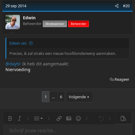
29 sep 2014
#20
Edwin
Beheerder
Medewerker
Beheerder
Edwin zei:
Precies, ik zal straks een nieuw hoofdonderwerp aanmaken.
@daytir
Ik heb dit aangemaakt:
Niervoeding
Reageer
1
…
6
Volgende
Geordende Lijst
Vetgedrukt
Cursief
Meer Opties…
Lijst
Meer Opties…
Link (url) invoegen
Afbeelding invoegen
Smilies
Meer Opties…
Ongedaan maken
Meer Opties…
Bekijk
Ongeordende Lijst
Schrijf jouw reactie...
Links Uitlijnen
9
Normal
Bewaar Concept
Arial
Tekengrootte
Uitlijning
Citaat
Opnieuw
Media
BB code aan/uit
Tekstkleur
Paragraph format
Tabel invoegen
Opmaak Verwijderen
Font-Family
Insert horizontal line
Concepten
Doorgestreept
Spoiler
Onderstrepen
Code
Inline code
Galerij insluiten
Inline spoiler
Kat invoegen
Voor katten item invo
Wiki kat artikel i
Blog inzendi