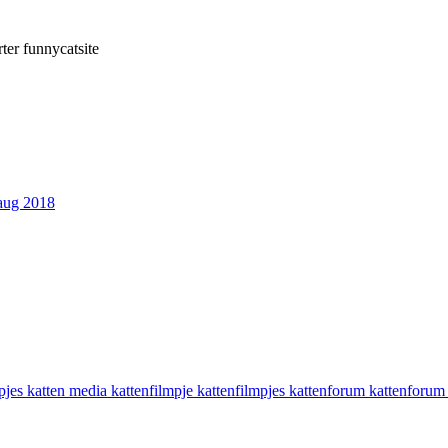
ter
funnycatsite
aug 2018
mpjes
katten media
kattenfilmpje
kattenfilmpjes
kattenforum
kattenforum