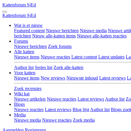
Kattenforum
SjEd
Kattenforum
SjEd
Wat is er nieuw
Featured content
Nieuwe berichten
Nieuwe media
Nieuwe arti
berichten
Nieuw alle-katten items
Nieuwe alle-katten reacties
Forums
Nieuwe berichten
Zoek forums
Alle katten
Nieuwe items
Nieuwe reacties
Latest content
Latest updates
La
Author list
Series list
Zoek alle-katten
Voor katten
Nieuwe items
New reviews
Nieuwste inhoud
Latest reviews
La
Zoek recensies
Wiki kat
Nieuwe artikelen
Nieuwe reacties
Latest reviews
Author list
Zo
Blogs
Nieuwe reacties
Latest reviews
Blog lijst
Author list
Blogs zoe
Media
Nieuwe media
Nieuwe reacties
Zoek media
Aanmelden
Registreren