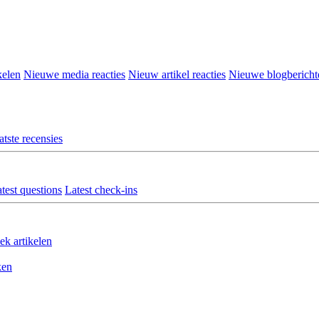
kelen
Nieuwe media reacties
Nieuw artikel reacties
Nieuwe blogbericht
atste recensies
test questions
Latest check-ins
ek artikelen
ken