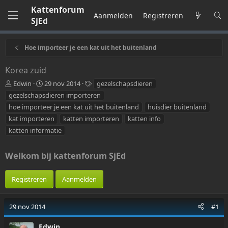
Kattenforum
Aanmelden
Registreren
SjEd
Hoe importeer je een kat uit het buitenland
Korea zuid
O
S
T
Edwin
29 nov 2014
gezelschapsdieren
n
t
a
gezelschapsdieren importeren
d
a
g
hoe importeer je een kat uit het buitenland
huisdier buitenland
e
r
s
kat importeren
katten importeren
katten info
r
t
w
d
katten informatie
e
a
r
t
Welkom bij kattenforum SjEd
p
u
-
m
s
Registreren
Aanmelden
t
a
r
29 nov 2014
#1
t
e
Edwin