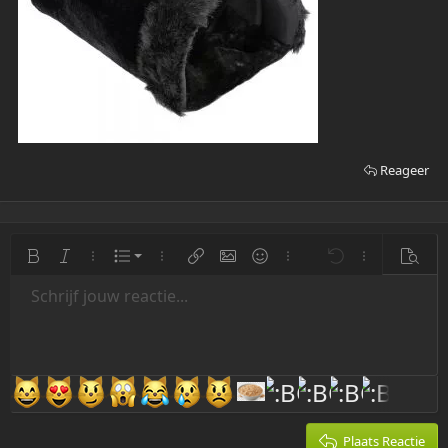
Reageer
Geordende Lijst
Vetgedrukt
Cursief
Meer Opties…
Lijst
Meer Opties…
Link (url) invoegen
Afbeelding invoegen
Smilies
Meer Opties…
Ongedaan maken
Meer Opties…
Bekijk
Ongeordende Lijst
Schrijf jouw reactie...
Links Uitlijnen
9
Normal
Bewaar Concept
Arial
Tekengrootte
Uitlijning
Citaat
Opnieuw
Media
BB code aan/uit
Tekstkleur
Paragraph format
Tabel invoegen
Opmaak Verwijderen
Font-Family
Insert horizontal line
Concepten
Doorgestreept
Spoiler
Onderstrepen
Code
Inline code
Galerij insluiten
Inline spoiler
Kat invoegen
Voor katten item invo
Wiki kat artikel i
Blog inzendi
Inspringen
10
Verwijder Concept
Centreren
Heading 1
Book Antiqua
Inspringing verkleinen
12
Courier New
Rechts Uitlijnen
Heading 2
15
Georgia
Justify text
Heading 3
18
Tahoma
Plaats Reactie
22
Times New Roman