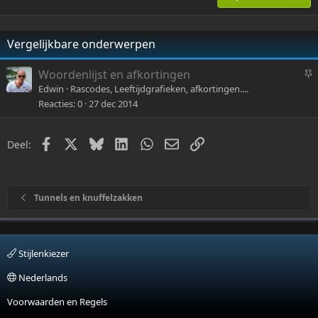
26
Trebuchet MS
Vergelijkbare onderwerpen
Verdana
S
Woordenlijst en afkortingen
t
Edwin
Rascodes, Leeftijdgrafieken, afkortingen....
i
Reacties
0
27 dec 2014
c
k
y
Facebook
X
Bluesky
LinkedIn
WhatsApp
E-mail
Link
Deel:
Tunnels en knuffelzakken
Stijlenkiezer
Nederlands
Voorwaarden en Regels