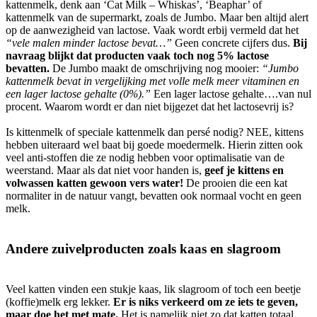
kattenmelk, denk aan ‘Cat Milk – Whiskas’, ‘Beaphar’ of
kattenmelk van de supermarkt, zoals de Jumbo. Maar ben altijd alert
op de aanwezigheid van lactose. Vaak wordt erbij vermeld dat het
“vele malen minder lactose bevat…”
Geen concrete cijfers dus.
Bij
navraag blijkt dat producten vaak toch nog 5% lactose
bevatten.
De Jumbo maakt de omschrijving nog mooier:
“Jumbo
kattenmelk bevat in vergelijking met volle melk meer vitaminen en
een lager lactose gehalte (0%).”
Een lager lactose gehalte….van nul
procent. Waarom wordt er dan niet bijgezet dat het lactosevrij is?
Is kittenmelk of speciale kattenmelk dan persé nodig? NEE, kittens
hebben uiteraard wel baat bij goede moedermelk. Hierin zitten ook
veel anti-stoffen die ze nodig hebben voor optimalisatie van de
weerstand. Maar als dat niet voor handen is,
geef je kittens en
volwassen katten gewoon vers water!
De prooien die een kat
normaliter in de natuur vangt, bevatten ook normaal vocht en geen
melk.
Andere zuivelproducten zoals kaas en slagroom
Veel katten vinden een stukje kaas, lik slagroom of toch een beetje
(koffie)melk erg lekker.
Er is niks verkeerd om ze iets te geven,
maar doe het met mate.
Het is namelijk niet zo dat katten totaal