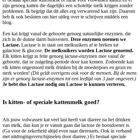
zijn genoeg katten die dagelijks een schoteltje melk krijgen zonder
problemen. Ik begrijp dat dit alles erg verwarrend kan zijn. Daarom
heb ik ook besloten om hier uitleg over te schrijven middels een
blog.
Een kat krijgt vanaf de geboorte genoeg natuurlijke enzymen, die
zich in de dunne darm huisvesten.
Deze enzymen noemen we
Lactase.
Lactase is in staat om melksuikers af te breken tot
galactose & glucose.
De melksuikers worden Lactose genoemd.
Elk kitten krijgt in feite genoeg lactase-enzymen mee vanaf de
geboorte, dat ze zuigeling-periode door kan komen. Zodoende kan
elk kitten ongestoord melk drinken bij de moederpoes en groot en
sterk worden!
(Dit geldt overigens ook voor de mensen. Bij de mens
zijn er genoeg lactase-enzymen tot een leeftijd van 3 jaar ongeveer.)
Je hebt dus Lactase nodig om Lactose te kunnen verteren.
Is kitten- of speciale kattenmelk goed?
Als jouw volwassen kat veel last heeft van diarree na het drinken
van melk, dan kun je er vanuit gaan dat lactose de boosdoener is.
(Ga voor de zekerheid altijd even naar dierenarts. Ook in verband
met uitdrogingsverschijnselen door diarree.) Er bestaat speciale