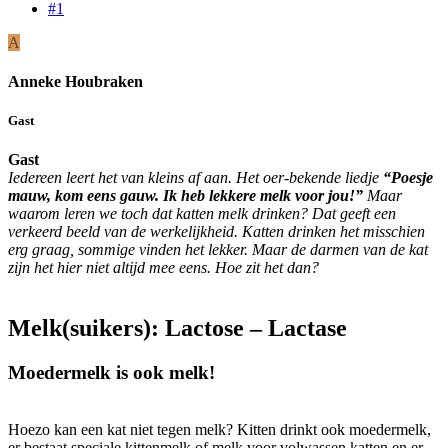
#1
A
Anneke Houbraken
Gast
Gast
Iedereen leert het van kleins af aan. Het oer-bekende liedje
“Poesje
mauw, kom eens gauw. Ik heb lekkere melk voor jou!”
Maar
waarom leren we toch dat katten melk drinken? Dat geeft een
verkeerd beeld van de werkelijkheid. Katten drinken het misschien
erg graag, sommige vinden het lekker. Maar de darmen van de kat
zijn het hier niet altijd mee eens. Hoe zit het dan?
Melk(suikers): Lactose – Lactase
Moedermelk is ook melk!
Hoezo kan een kat niet tegen melk? Kitten drinkt ook moedermelk,
er bestaat speciale kittenmelk of melk voor volwassen katten en er