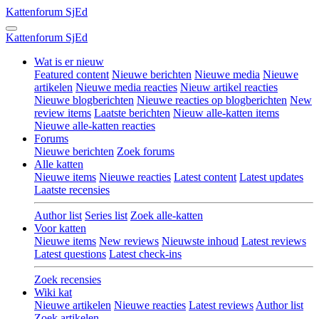
Kattenforum
SjEd
Kattenforum
SjEd
Wat is er nieuw
Featured content
Nieuwe berichten
Nieuwe media
Nieuwe
artikelen
Nieuwe media reacties
Nieuw artikel reacties
Nieuwe blogberichten
Nieuwe reacties op blogberichten
New
review items
Laatste berichten
Nieuw alle-katten items
Nieuwe alle-katten reacties
Forums
Nieuwe berichten
Zoek forums
Alle katten
Nieuwe items
Nieuwe reacties
Latest content
Latest updates
Laatste recensies
Author list
Series list
Zoek alle-katten
Voor katten
Nieuwe items
New reviews
Nieuwste inhoud
Latest reviews
Latest questions
Latest check-ins
Zoek recensies
Wiki kat
Nieuwe artikelen
Nieuwe reacties
Latest reviews
Author list
Zoek artikelen